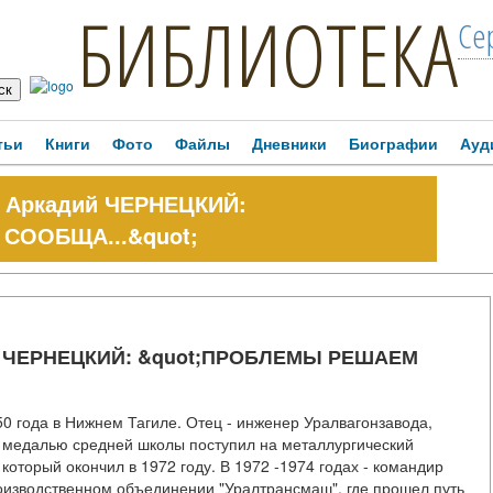
БИБЛИОТЕКА
Се
тьи
Книги
Фото
Файлы
Дневники
Биографии
Ауд
а Аркадий ЧЕРНЕЦКИЙ:
СООБЩА...&quot;
дий ЧЕРНЕЦКИЙ: &quot;ПРОБЛЕМЫ РЕШАЕМ
0 года в Нижнем Тагиле. Отец - инженер Уралвагонзавода,
й медалью средней школы поступил на металлургический
 который окончил в 1972 году. В 1972 -1974 годах - командир
производственном объединении "Уралтрансмаш", где прошел путь