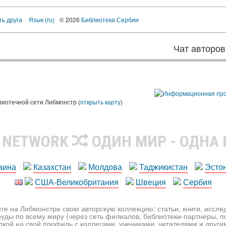
ть друга
Язык (ru)
© 2026
Библиотека Сербии
Чат авторов
лиотечной сети Либмонстр (
открыть карту
)
R NETWORK
ОДИН МИР - ОДНА
аина
Казахстан
Молдова
Таджикистан
Эсто
США-Великобритания
Швеция
Сербия
те на Либмонстре свою авторскую коллекцию: статьи, книги, иссл
уды по всему миру (через сеть филиалов, библиотеки-партнеры, по
лкой на свой профиль с коллегами, учениками, читателями и друг