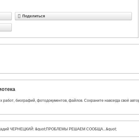
Поделиться
иотека
ких работ, биографий, фотодокументов, файлов. Сохраните навсегда своё авт
Аркадий ЧЕРНЕЦКИЙ: &quot;ПРОБЛЕМЫ РЕШАЕМ СООБЩА...&quot;