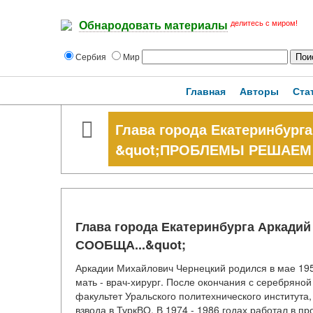
делитесь с миром!
Обнародовать материалы
Сербия
Мир
Главная
Авторы
Ста
Глава города Екатеринбург
&quot;ПРОБЛЕМЫ РЕШАЕМ 
Глава города Екатеринбурга Арка
СООБЩА...&quot;
Аркадии Михайлович Чернецкий родился в мае 195
мать - врач-хирург. После окончания с серебряно
факультет Уральского политехнического института,
взвода в ТуркВО. В 1974 - 1986 годах работал в 