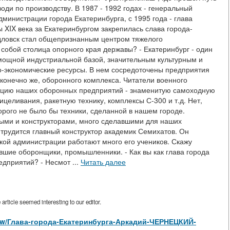
оди по производству. В 1987 - 1992 годах - генеральный
дминистрации города Екатеринбурга, с 1995 года - глава
 XIX века за Екатеринбургом закрепилась слава города-
рдловск стал общепризнанным центром тяжелого
собой столица опорного края державы? - Екатеринбург - один
 мощной индустриальной базой, значительным культурным и
-экономические ресурсы. В нем сосредоточены предприятия
 конечно же, оборонного комплекса. Читатели военного
укцию наших оборонных предприятий - знаменитую самоходную
ицеливания, ракетную технику, комплексы С-300 и т.д. Нет,
орого не было бы техники, сделанной в нашем городе.
ыми и конструкторами, много сделавшими для наших
трудится главный конструктор академик Семихатов. Он
ской администрации работают много его учеников. Скажу
ывшие оборонщики, промышленники. - Как вы как глава города
дприятий? - Несмот ...
Читать далее
rticle seemed interesting to our editor.
s/view/Глава-города-Екатеринбурга-Аркадий-ЧЕРНЕЦКИЙ-