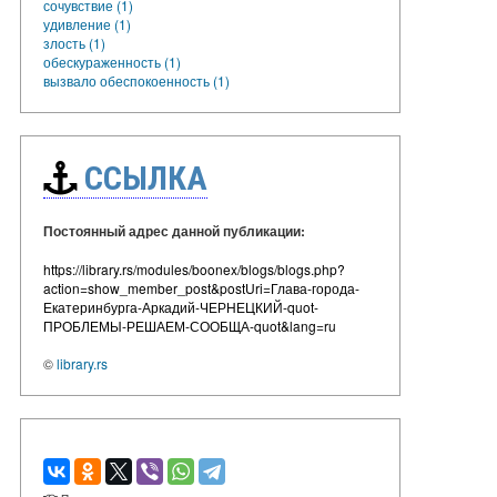
сочувствие (1)
удивление (1)
злость (1)
обескураженность (1)
вызвало обеспокоенность (1)
ССЫЛКА
Постоянный адрес данной публикации:
https://library.rs/modules/boonex/blogs/blogs.php?
action=show_member_post&postUri=Глава-города-
Екатеринбурга-Аркадий-ЧЕРНЕЦКИЙ-quot-
ПРОБЛЕМЫ-РЕШАЕМ-СООБЩА-quot&lang=ru
©
library.rs