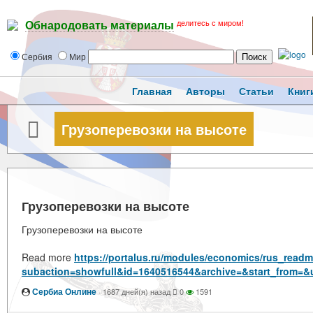
делитесь с миром!
Обнародовать материалы
Сербия
Мир
Главная
Авторы
Статьи
Книг
Грузоперевозки на высоте
Грузоперевозки на высоте
Грузоперевозки на высоте
Read more
https://portalus.ru/modules/economics/rus_read
subaction=showfull&id=1640516544&archive=&start_from=&
Сербиа Онлине
·
1687 дней(я) назад
0
1591