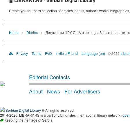
LIBRARY.RS - Serbian Digital Library
Create your author's collection of articles, books, author's works, biographies
›
›
Home
Diaries
Документы ЦРУ США о позиции Зенитного ракетног
Privacy
Terms
FAQ
Invite a Friend
Language (en)
© 2026
Librar
Editorial Contacts
About
·
News
·
For Advertisers
Serbian Digital Library
® All rights reserved.
2014-2026, LIBRARY.RS is a part of Libmonster, international library network (
ope
Keeping the heritage of Serbia