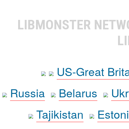
LIBMONSTER NET
L
US-Great Brit
Russia
Belarus
Ukr
Tajikistan
Eston