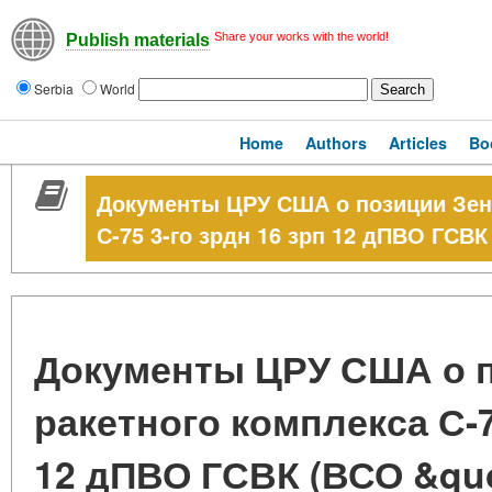
Share your works with the world!
Publish materials
Serbia
World
Home
Authors
Articles
Bo
Документы ЦРУ США о позиции Зени
С-75 3-го зрдн 16 зрп 12 дПВО ГСВ
Документы ЦРУ США о п
ракетного комплекса С-7
12 дПВО ГСВК (ВСО &qu