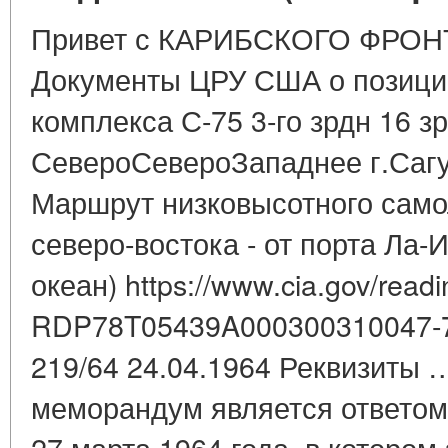
Привет с КАРИБСКОГО ФРОНТ
Документы ЦРУ США о позиции
комплекса С-75 3-го зрдн 16 з
СевероСевероЗападнее г.Сагу
Маршрут низковысотного само
северо-востока - от порта Ла-
океан) https://www.cia.gov/read
RDP78T05439A000300310047-7
219/64 24.04.1964 Реквизиты 
меморандум является ответом
27 марта 1964 года, в котором