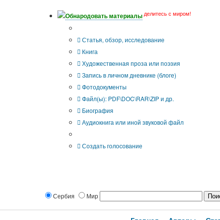
делитесь с миром!
Обнародовать материалы
Тип публикации
Статья, обзор, исследование
Книга
Художественная проза или поэзия
Запись в личном дневнике (блоге)
Фотодокументы
Файл(ы): PDF\DOC\RAR\ZIP и др.
Биография
Аудиокнига или иной звуковой файл
Дополнительные опции:
Создать голосование
Сербия
Мир