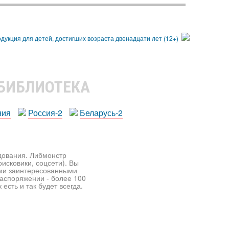
 БИБЛИОТЕКА
ния
Россия-2
Беларусь-2
едования. Либмонстр
исковики, соцсети). Вы
ими заинтересованными
распоряжении - более 100
есть и так будет всегда.