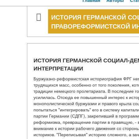
Главная
Авторы
Ста
ИСТОРИЯ ГЕРМАНСКОЙ СО
ПРАВОРЕФОРМИСТСКОЙ И
ИСТОРИЯ ГЕРМАНСКОЙ СОЦИАЛ-ДЕ
ИНТЕРПРЕТАЦИИ
Буржуазно-реформистская историография ФРГ нема
трудящихся масс, особенно от того поколения, к
традиции немецкого пролетариата. В последние год
усилилась. Отсюда ее повышенный интерес к исто
монополистической буржуазии и правого крыла со
попытаться "интегрировать" его в систему капитал
партии Германии (СДПГ), закрепивший в программ
реформизма, превращение партии в правящую, - 
внимание к истории рабочего движения со стороны
историков. "Переписывая" историю сложного, а за