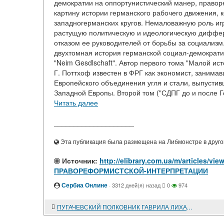
демократии на оппортунистический манер, правор
картину истории германского рабочего движения,
западногерманских кругов. Немаловажную роль иг
растущую политическую и идеологическую диффер
отказом ее руководителей от борьбы за социализ
двухтомная история германской социал-демократ
"Neim Gesdlschaft". Автор первого тома "Малой ис
Г. Поттхоф известен в ФРГ как экономист, занима
Европейского объединения угля и стали, выпусти
Западной Европы. Второй том ("СДПГ до и после Го
Читать далее
____________________
Эта публикация была размещена на Либмонстре в другой
Источник:
http://elibrary.com.ua/m/articl
ПРАВОРЕФОРМИСТСКОЙ-ИНТЕРПРЕТАЦИИ
Сербиа Онлине
·
3312 дней(я) назад
0
974
ПУГАЧЕВСКИЙ ПОЛКОВНИК ГАВРИЛА ЛИХАЧЕВ