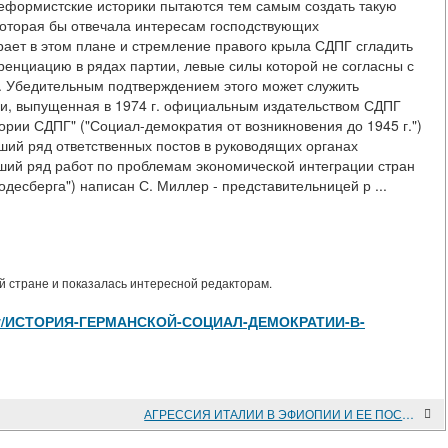
еформистские историки пытаются тем самым создать такую
 которая бы отвечала интересам господствующих
рает в этом плане и стремление правого крыла СДПГ сгладить
енциацию в рядах партии, левые силы которой не согласны с
м. Убедительным подтверждением этого может служить
ии, выпущенная в 1974 г. официальным издательством СДПГ
тории СДПГ" ("Социал-демократия от возникновения до 1945 г.")
вший ряд ответственных постов в руководящих органах
вший ряд работ по проблемам экономической интеграции стран
десберга") написан С. Миллер - представительницей р ...
 стране и показалась интересной редакторам.
es/view/ИСТОРИЯ-ГЕРМАНСКОЙ-СОЦИАЛ-ДЕМОКРАТИИ-В-
АГРЕССИЯ ИТАЛИИ В ЭФИОПИИ И ЕЕ ПОСЛЕДСТВИЯ