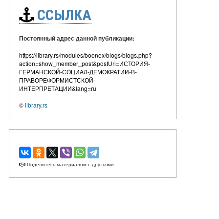
ССЫЛКА
Постоянный адрес данной публикации:
https://library.rs/modules/boonex/blogs/blogs.php?
action=show_member_post&postUri=ИСТОРИЯ-
ГЕРМАНСКОЙ-СОЦИАЛ-ДЕМОКРАТИИ-В-
ПРАВОРЕФОРМИСТСКОЙ-
ИНТЕРПРЕТАЦИИ&lang=ru
©
library.rs
Поделитесь материалом с друзьями