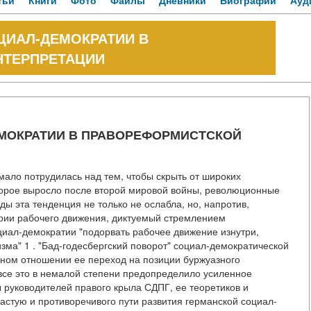
тьи
Книги
Фото
Файлы
Дневники
Биографии
Ауд
ЦИАЛ-ДЕМОКРАТИИ В
НТЕРПРЕТАЦИИ
МОКРАТИИ В ПРАВОРЕФОРМИСТСКОЙ
ло потрудилась над тем, чтобы скрыть от широких
оторое выросло после второй мировой войны, революционные
ы эта тенденция не только не ослабла, но, напротив,
рии рабочего движения, диктуемый стремлением
циал-демократии "подорвать рабочее движение изнутри,
изма" 1 . "Бад-годесбергский поворот" социал-демократической
ном отношении ее переход на позиции буржуазного
все это в немалой степени предопределило усиленное
 руководителей правого крыла СДПГ, ее теоретиков и
частую и противоречивого пути развития германской социал-