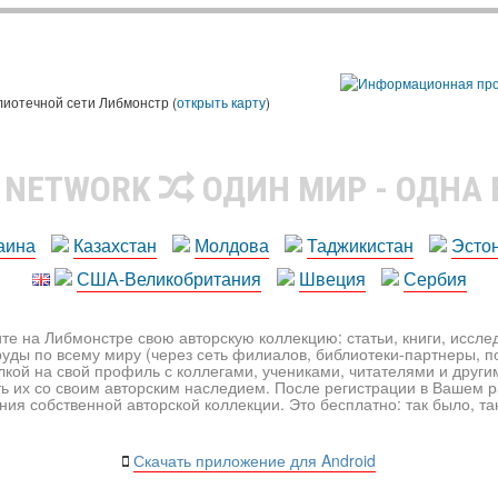
лиотечной сети Либмонстр (
открыть карту
)
R NETWORK
ОДИН МИР - ОДНА
аина
Казахстан
Молдова
Таджикистан
Эсто
США-Великобритания
Швеция
Сербия
те на Либмонстре свою авторскую коллекцию: статьи, книги, иссл
уды по всему миру (через сеть филиалов, библиотеки-партнеры, по
лкой на свой профиль с коллегами, учениками, читателями и друг
ь их со своим авторским наследием. После регистрации в Вашем 
ия собственной авторской коллекции. Это бесплатно: так было, так 
Скачать приложение для Android