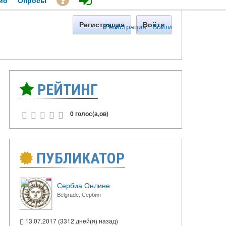
ио
Опросы
Регистрация
Войти
Регистрация
·
Войти
РЕЙТИНГ
0 голос(а,ов)
ПУБЛИКАТОР
Сербиа Онлине
Belgrade, Сербия
13.07.2017 (3312 дней(я) назад)