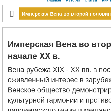
Главная
Авторы
Статьи
Книг
Имперская Вена во второй половине
Имперская Вена во втор
начале XX в.
Вена рубежа XIX - XX вв. в п
оживленный интерес в зарубе
Венское общество демонстри
культурной гармонии и против
человеческого гения и мещанс