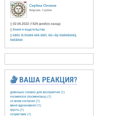
Сербиа Онлине
Belgrade, Сербия
02.06.2022 (1529 дней(я) назад)
Книги и издательства
èãðû íà ðóáëè èëè åâðî
,
íàó÷íàÿ ïóáëèêàöèÿ
,
ðåôåðàò
ВАША РЕАКЦИЯ?
довольно сложно для восприятия (1)
посмеялся (посмеялась) (1)
со всем согласен (1)
меня вдохновило! (1)
грусть (1)
сочувствие (1)