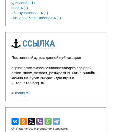
удивление (1)
злость (1)
обескураженность (1)
вызвало обеспокоенность (1)
ССЫЛКА
Постоянный адрес данной публикации:
https://library.rs/modules/boonex/blogs/blogs.php?
action=show_member_post&postUri=Какие-онлайн-
казино-на-рубли-выбрать-для-игры-в-
интернете&lang=ru
©
library.rs
Поделитесь материалом с друзьями