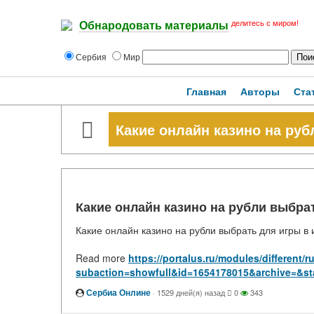
делитесь с миром!
Обнародовать материалы
Сербия
Мир
Главная
Авторы
Ста
Какие онлайн казино на руб
Какие онлайн казино на рубли выбра
Какие онлайн казино на рубли выбрать для игры в
Read more
https://portalus.ru/modules/different
subaction=showfull&id=1654178015&archive=&st
Сербиа Онлине
·
1529 дней(я) назад
0
343