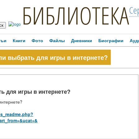
БИБЛИОТЕКА
Се
тьи
Книги
Фото
Файлы
Дневники
Биографии
Ауд
ли выбрать для игры в интернете?
ть для игры в интернете?
 интернете?
/rus_readme.php?
art_from=&ucat=&