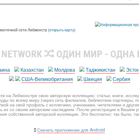
лиотечной сети Либмонстр (
открыть карту
)
R NETWORK
ОДИН МИР - ОДНА
аина
Казахстан
Молдова
Таджикистан
Эсто
США-Великобритания
Швеция
Сербия
те на Либмонстре свою авторскую коллекцию: статьи, книги, иссл
уды по всему миру (через сеть филиалов, библиотеки-партнеры, по
лкой на свой профиль с коллегами, учениками, читателями и друг
ь их со своим авторским наследием. После регистрации в Вашем 
ия собственной авторской коллекции. Это бесплатно: так было, так 
Скачать приложение для Android