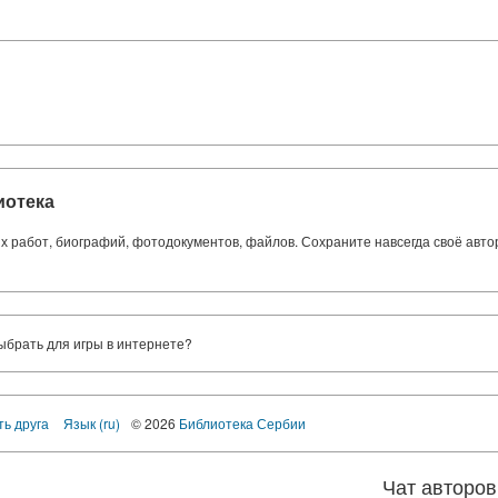
иотека
ких работ, биографий, фотодокументов, файлов. Сохраните навсегда своё авт
выбрать для игры в интернете?
ть друга
Язык (ru)
© 2026
Библиотека Сербии
Чат авторов