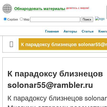
делитесь с миром!
Обнародовать материалы
Сербия
Мир
Главная
Авторы
Статьи
Книг
К парадоксу близнецов solonar55@r
К парадоксу близнецов
solonar55@rambler.ru
К парадоксу близнецов solona