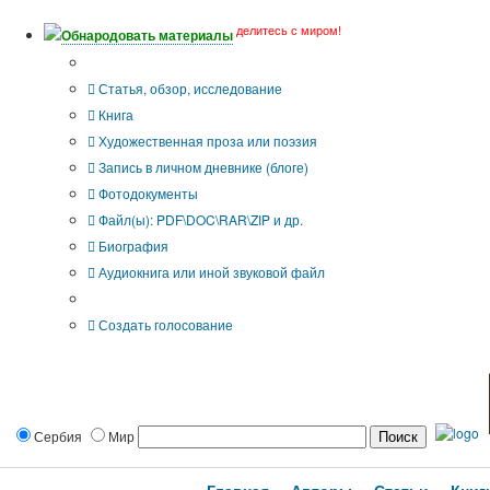
делитесь с миром!
Обнародовать материалы
Тип публикации
Статья, обзор, исследование
Книга
Художественная проза или поэзия
Запись в личном дневнике (блоге)
Фотодокументы
Файл(ы): PDF\DOC\RAR\ZIP и др.
Биография
Аудиокнига или иной звуковой файл
Дополнительные опции:
Создать голосование
Сербия
Мир