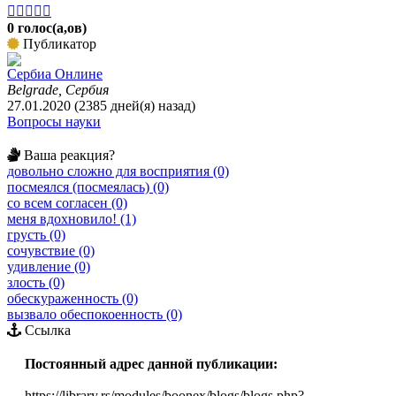





0 голос(а,ов)
Публикатор
Сербиа Онлине
Belgrade, Сербия
27.01.2020 (2385 дней(я) назад)
Вопросы науки
Ваша реакция?
довольно сложно для восприятия (0)
посмеялся (посмеялась) (0)
со всем согласен (0)
меня вдохновило! (1)
грусть (0)
сочувствие (0)
удивление (0)
злость (0)
обескураженность (0)
вызвало обеспокоенность (0)
Ссылка
Постоянный адрес данной публикации:
https://library.rs/modules/boonex/blogs/blogs.php?