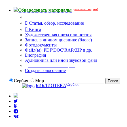
делитесь с миром!
Обнародовать материалы
Тип публикации
Статья, обзор, исследование
Книга
Художественная проза или поэзия
Запись в личном дневнике (блоге)
Фотодокументы
Файл(ы): PDF\DOC\RAR\ZIP и др.
Биография
Аудиокнига или иной звуковой файл
Дополнительные опции:
Создать голосование
Сербия
Мир
Сербии
БИБЛИОТЕКА