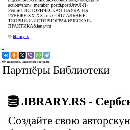
action=show_member_post&postUri=Л-П-
Репина-ИСТОРИЧЕСКАЯ-НАУКА-НА-
РУБЕЖЕ-XX-XXI-вв-СОЦИАЛЬНЫЕ-
ТЕОРИИ-И-ИСТОРИОГРАФИЧЕСКАЯ-
ПРАКТИКА&lang=ru
©
library.rs
‹
›
Поделитесь материалом с друзьями
Партнёры Библиотеки
LIBRARY.RS - Сербск
Создайте свою авторскую