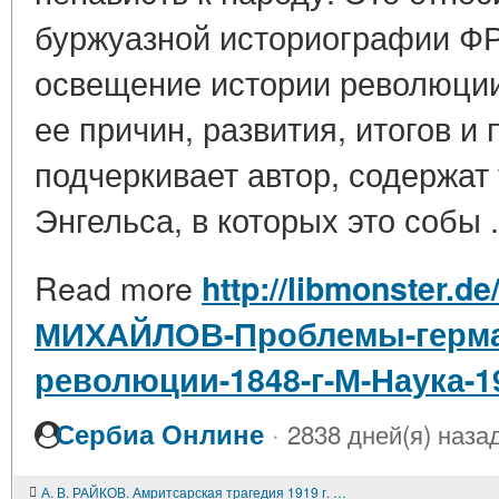
буржуазной историографии ФР
освещение истории революции
ее причин, развития, итогов и 
подчеркивает автор, содержат
Энгельса, в которых это собы .
Read more
http://libmonster.de
МИХАЙЛОВ-Проблемы-герма
революции-1848-г-М-Наука-1
·
Сербиа Онлине
2838 дней(я) наза
А. В. РАЙКОВ. Амритсарская трагедия 1919 г. и освободительное движение в Индии. М. Наука. 1985. 131 с.