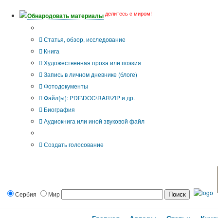
делитесь с миром!
Обнародовать материалы
Тип публикации
Статья, обзор, исследование
Книга
Художественная проза или поэзия
Запись в личном дневнике (блоге)
Фотодокументы
Файл(ы): PDF\DOC\RAR\ZIP и др.
Биография
Аудиокнига или иной звуковой файл
Дополнительные опции:
Создать голосование
Сербия
Мир