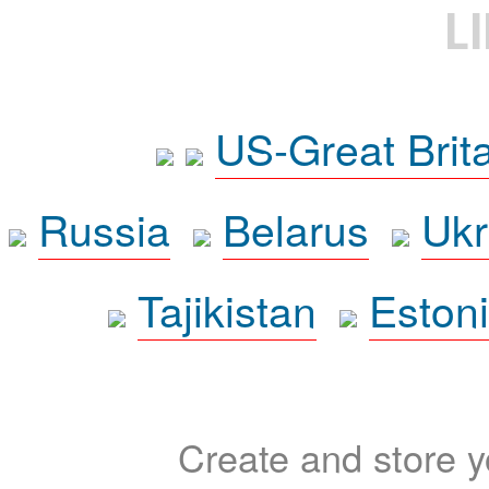
L
US-Great Brit
Russia
Belarus
Ukr
Tajikistan
Eston
Create and store yo