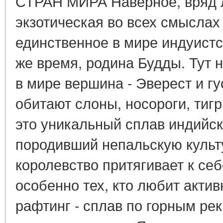
СТРАН МИРА Наверное, вряд л
экзотическая во всех смыслах
единственное в мире индуистск
же время, родина Будды. Тут 
в мире вершина - Эверест и гу
обитают слоны, носороги, тигр
это уникальный сплав индийск
породивший непальскую культ
королевство притягивает к се
особенно тех, кто любит акти
рафтинг - сплав по горным рек