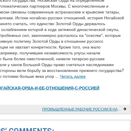
ского государства. Ногайская Орда на определенном
ипломатических партнеров Москвы. С многочисленным и
чески связаны современные астраханские и крымские татары,
алпаки. Истоки ногайско-русских отношений, история Ногайской
инято считать, что единство Золотой Орды держалось
с ослаблением которой в ходе затяжной династической смуты,
тробежных сил, закономерно распалось на "осколки", которые
сивную политику Золотой Орды в отношении русского
ции не хватает конкретности. Кроме того, она мало
например, получившие независимость улусы начали
ю была более ожесточенной, нежели татарско-русские
али у ханов Большой Орды право считаться наследниками
 стороны вели борьбу за восстановление прежнего государства?
 потомки больше века упор ...
Читать далее
view/НОГАЙСКАЯ-ОРДА-И-ЕЕ-ОТНОШЕНИЯ-С-РОССИЕЙ
ПРОМЫШЛЕННЫЕ РАБОЧИЕ РОССИИ В НАЧАЛЕ XX ВЕКА