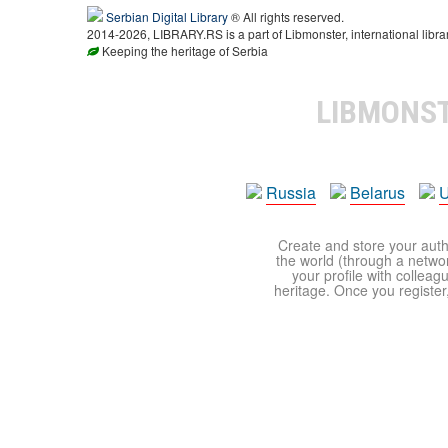
Serbian Digital Library
® All rights reserved.
2014-2026, LIBRARY.RS is a part of Libmonster, international libra
Keeping the heritage of Serbia
LIBMONS
Russia
Belarus
U
Create and store your autho
the world (through a network
your profile with colleag
heritage. Once you register,