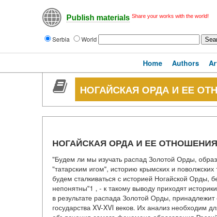
Share your works with the world!
Publish materials
Serbia
World
Home
Authors
Ar
НОГАЙСКАЯ ОРДА И ЕЕ ОТ
НОГАЙСКАЯ ОРДА И ЕЕ ОТНОШЕНИЯ
"Будем ли мы изучать распад Золотой Орды, образ
"татарским игом", историю крымских и поволжских т
будем сталкиваться с историей Ногайской Орды, б
непонятны"1 , - к такому выводу приходят истори
в результате распада Золотой Орды, принадлежит
государства XV-XVI веков. Их анализ необходим д