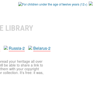
E LIBRARY
a
Russia-2
Belarus-2
pread your heritage all over
ll be able to share a link to
t them with your copyright
ollection. It's free: it was,