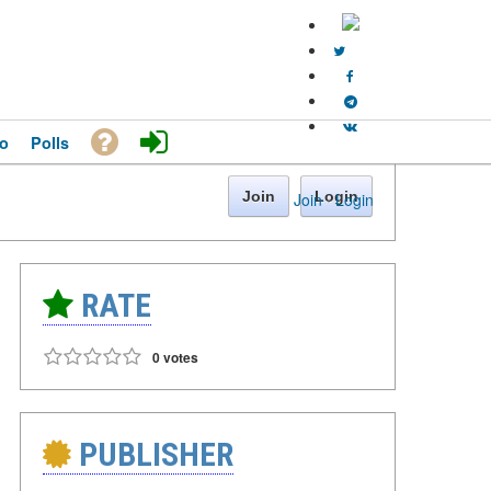
o
Polls
Join
Login
Join
·
Login
RATE
0 votes
PUBLISHER