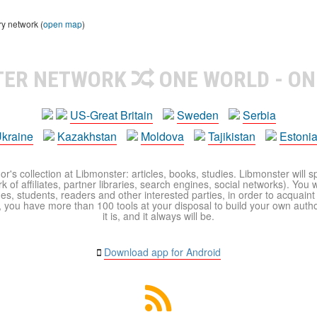
ry network (
open map
)
TER NETWORK
ONE WORLD - ON
US-Great Britain
Sweden
Serbia
kraine
Kazakhstan
Moldova
Tajikistan
Estoni
r's collection at Libmonster: articles, books, studies. Libmonster will s
 of affiliates, partner libraries, search engines, social networks). You wi
ues, students, readers and other interested parties, in order to acquain
 you have more than 100 tools at your disposal to build your own author c
it is, and it always will be.
Download app for Android