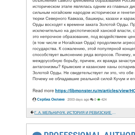
объяснения самого феномена образования Россий
историческом этапе являлась одним из главных д
сильным ногайским народом исторически и генети
тюрки Северного Кавказа, башкиры, казахи и карак
Орды восходят к времени заката Золотой Орды. Пр
исключительно на деспотической ханской власти, 
это непрочное образование, под воздействием цен
(в том числе и Ногайская Орда) продолжили агрес
государства. К сожалению, этой популярной концеп
способствует выяснению ряда вопросов. Почему, 
междоусобную борьбу, причем, их вражда зачасту
антагонизмы? Крымские и казанские ханы оспарив
Золотой Орды. Не свидетельствует ли это, что обе
Почему не обладавшие реальной силой Кучум и его
Read more
https://libmonster.ru/m/articles/
Сербиа Онлине
·
2003 days ago
0
424
Г. А. МЕЛЬНИЧУК. ИСТОРИЯ И РЕВИЗСКИЕ СКАЗКИ ШАЦКОГО СЕЛА КЕРМИСЬ