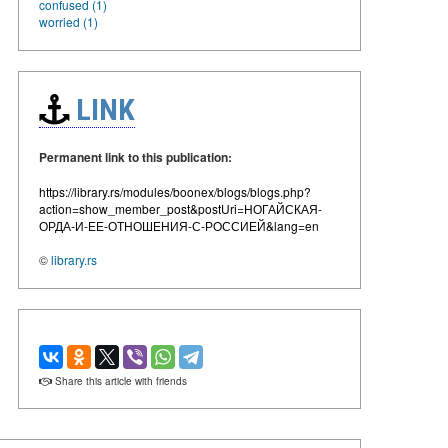
confused (1)
worried (1)
LINK
Permanent link to this publication:
https://library.rs/modules/boonex/blogs/blogs.php?
action=show_member_post&postUri=НОГАЙСКАЯ-
ОРДА-И-ЕЕ-ОТНОШЕНИЯ-С-РОССИЕЙ&lang=en
©
library.rs
Share this article with friends