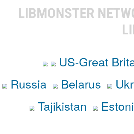
LIBMONSTER NET
L
US-Great Brit
Russia
Belarus
Ukr
Tajikistan
Eston