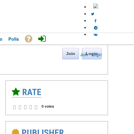
o
Polls
Join
Login
Join
·
Login
RATE
0 votes
PUBLISHER