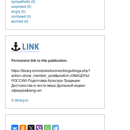
sympathetic (0)
surprised (0)
angry (0)
confused (0)
worried (0)
LINK
Permanent link to this publication:
https://library.rs/modules/boonex/blogs/blogs.php?
action=show_member_post&postUri=ОФИЦЕРЫ-
РОССИИ-Подготовка-Культура-Традиции-
Достоинства-и-чести-мера-Дуэльный-кодекс-
офицера&lang=en
©
library.rs