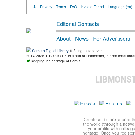
Privacy
Terms
FAQ
Invite a Friend
Language (en)
Editorial Contacts
About
·
News
·
For Advertisers
Serbian Digital Library
® All rights reserved.
2014-2026, LIBRARY.RS is a part of Libmonster, international libra
Keeping the heritage of Serbia
LIBMONS
Russia
Belarus
U
Create and store your autho
the world (through a network
your profile with colleag
heritage. Once you register,