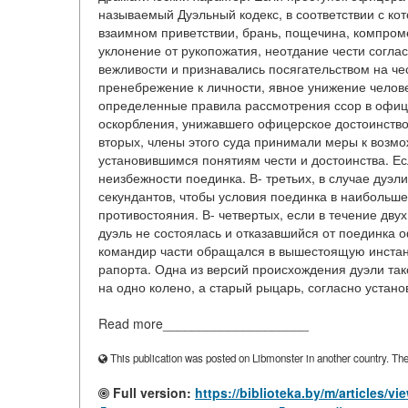
называемый Дуэльный кодекс, в соответствии с ко
взаимном приветствии, брань, пощечина, компром
уклонение от рукопожатия, неотдание чести согл
вежливости и признавались посягательством на че
пренебрежение к личности, явное унижение челове
определенные правила рассмотрения ссор в офице
оскорбления, унижавшего офицерское достоинство
вторых, члены этого суда принимали меры к возм
установившимся понятиям чести и достоинства. Ес
неизбежности поединка. В- третьих, в случае дуэ
секундантов, чтобы условия поединка в наибольше
противостояния. В- четвертых, если в течение д
дуэль не состоялась и отказавшийся от поединка 
командир части обращался в вышестоящую инстанц
рапорта. Одна из версий происхождения дуэли так
на одно колено, а старый рыцарь, согласно устано
Read more____________________
This publication was posted on Libmonster in another country. The a
Full version:
https://biblioteka.by/m/articl