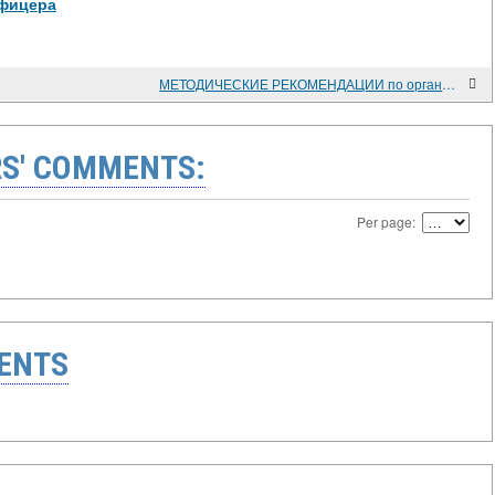
офицера
МЕТОДИЧЕСКИЕ РЕКОМЕНДАЦИИ по организации общественно-государственной подготовки личного состава Вооруженных Сил Российской Федерации в 2001 учебном году
S' COMMENTS:
Per page:
ENTS