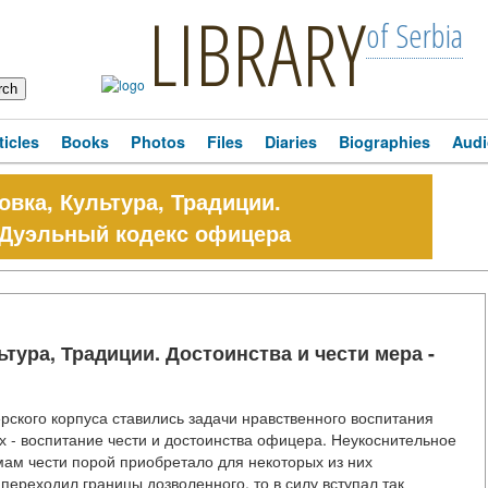
LIBRARY
of Serbia
ticles
Books
Photos
Files
Diaries
Biographies
Audi
ка, Культура, Традиции.
- Дуэльный кодекс офицера
ра, Традиции. Достоинства и чести мера -
кого корпуса ставились задачи нравственного воспитания
х - воспитание чести и достоинства офицера. Неукоснительное
ам чести порой приобретало для некоторых из них
переходил границы дозволенного, то в силу вступал так