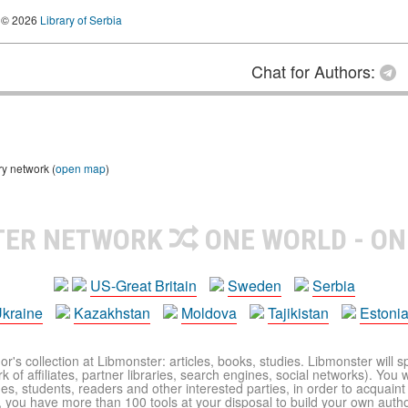
© 2026
Library of Serbia
Chat for Authors:
ry network (
open map
)
TER NETWORK
ONE WORLD - ON
US-Great Britain
Sweden
Serbia
kraine
Kazakhstan
Moldova
Tajikistan
Estoni
r's collection at Libmonster: articles, books, studies. Libmonster will s
 of affiliates, partner libraries, search engines, social networks). You wi
ues, students, readers and other interested parties, in order to acquain
 you have more than 100 tools at your disposal to build your own author c