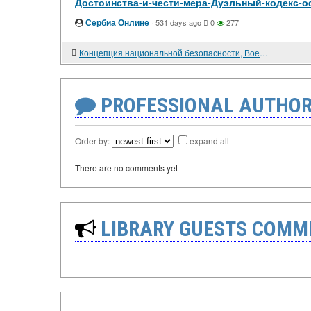
Достоинства-и-чести-мера-Дуэльный-кодекс-
Сербиа Онлине
·
531 days ago
0
277
Концепция национальной безопасности, Военная доктрина Российской Федерации об основных угрозах военной безопасности страны
PROFESSIONAL AUTHOR
Order by:
expand all
There are no comments yet
LIBRARY GUESTS COMM