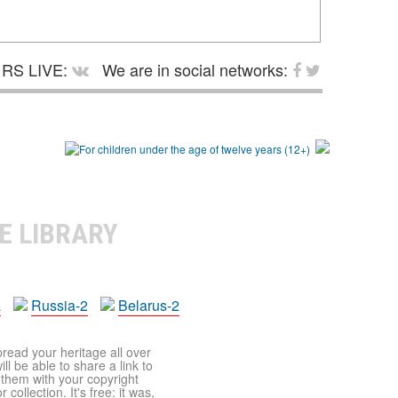
RS LIVE:
We are in social networks:
E LIBRARY
a
Russia-2
Belarus-2
pread your heritage all over
ll be able to share a link to
t them with your copyright
ollection. It's free: it was,