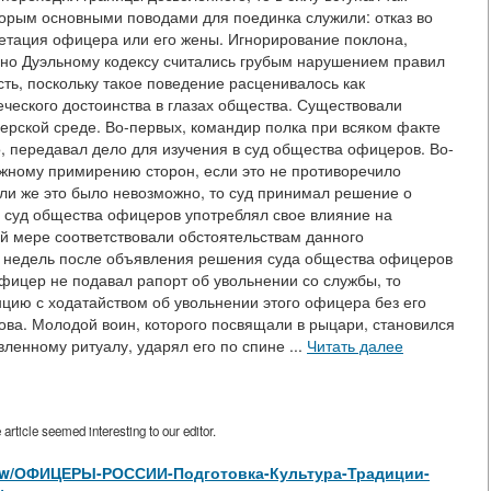
торым основными поводами для поединка служили: отказ во
етация офицера или его жены. Игнорирование поклона,
асно Дуэльному кодексу считались грубым нарушением правил
сть, поскольку такое поведение расценивалось как
ческого достоинства в глазах общества. Существовали
рской среде. Во-первых, командир полка при всяком факте
, передавал дело для изучения в суд общества офицеров. Во-
ожному примирению сторон, если это не противоречило
ли же это было невозможно, то суд принимал решение о
ли суд общества офицеров употреблял свое влияние на
й мере соответствовали обстоятельствам данного
вух недель после объявления решения суда общества офицеров
офицер не подавал рапорт об увольнении со службы, то
ию с ходатайством об увольнении этого офицера без его
ова. Молодой воин, которого посвящали в рыцари, становился
вленному ритуалу, ударял его по спине ...
Читать далее
rticle seemed interesting to our editor.
es/view/ОФИЦЕРЫ-РОССИИ-Подготовка-Культура-Традиции-