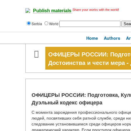
Share your works with the world!
Publish materials
Serbia
World
Home
Authors
Ar
ОФИЦЕРЫ РОССИИ: Подготов
Достоинства и чести мера 
ОФИЦЕРЫ РОССИИ: Подготовка, Культу
Дуэльный кодекс офицера
С момента зарождения профессионального офицерс
людей, посвятивших себя ратной службе, среди ни
следование установившимся среди офицеров норм
драматический характер. Если проступок офицера 