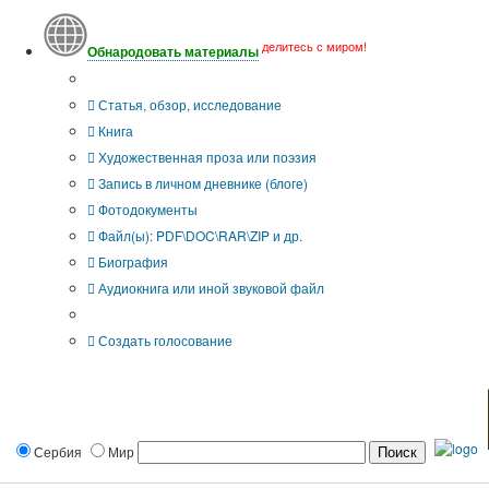
делитесь с миром!
Обнародовать материалы
Тип публикации
Статья, обзор, исследование
Книга
Художественная проза или поэзия
Запись в личном дневнике (блоге)
Фотодокументы
Файл(ы): PDF\DOC\RAR\ZIP и др.
Биография
Аудиокнига или иной звуковой файл
Дополнительные опции:
Создать голосование
Сербия
Мир