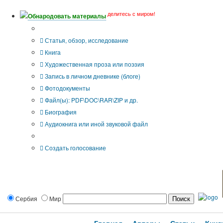
делитесь с миром!
Обнародовать материалы
Тип публикации
Статья, обзор, исследование
Книга
Художественная проза или поэзия
Запись в личном дневнике (блоге)
Фотодокументы
Файл(ы): PDF\DOC\RAR\ZIP и др.
Биография
Аудиокнига или иной звуковой файл
Дополнительные опции:
Создать голосование
Сербия
Мир