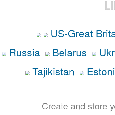
L
US-Great Brit
Russia
Belarus
Ukr
Tajikistan
Eston
Create and store yo