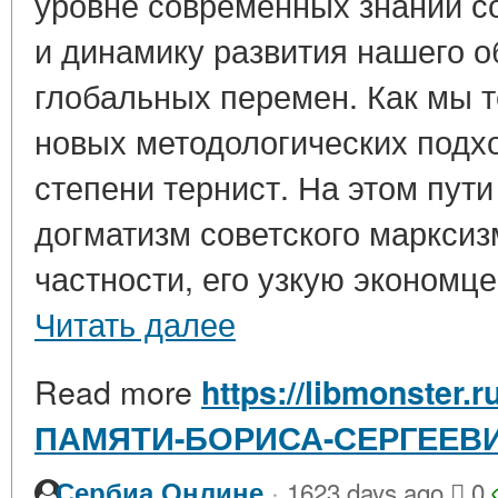
уровне современных знаний с
и динамику развития нашего о
глобальных перемен. Как мы т
новых методологических подх
степени тернист. На этом пут
догматизм советского марксиз
частности, его узкую экономце
Читать далее
Read more
https://libmonster.r
ПАМЯТИ-БОРИСА-СЕРГЕЕВ
·
Сербиа Онлине
1623 days ago
0