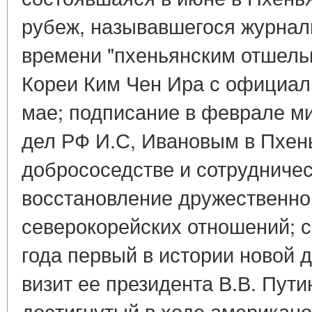
рубеж, называвшегося журнал
времени "пхеньянским отшель
Кореи Ким Чен Ира с официал
мае; подписание в феврале м
дел РФ И.С, Ивановым в Пхень
добрососедстве и сотрудниче
восстановление дружественног
северокорейских отношений; 
года первый в истории новой 
визит ее президента В.В. Пути
достигнутый в ходе американо