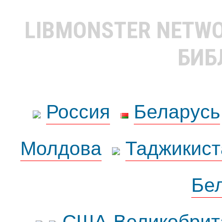
LIBMONSTER NETW
БИБ
Россия
Беларусь
Молдова
Таджикист
Бе
США-Великобрит