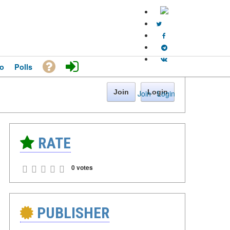
o
Polls
Join
Login
Join
·
Login
RATE
0 votes
PUBLISHER