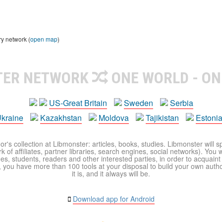
ry network (
open map
)
TER NETWORK
ONE WORLD - ON
US-Great Britain
Sweden
Serbia
kraine
Kazakhstan
Moldova
Tajikistan
Estoni
r's collection at Libmonster: articles, books, studies. Libmonster will s
 of affiliates, partner libraries, search engines, social networks). You wi
ues, students, readers and other interested parties, in order to acquain
 you have more than 100 tools at your disposal to build your own author c
it is, and it always will be.
Download app for Android