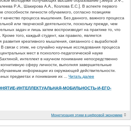
еской молодёжи получающих высшее образование [Зеера Э.Ф.,
алеева Р.А., Шакирова А.А., Козлова Е.С.]. В аспекте первого
ые способности личности обучаемого, согласно позициям
т качество процесса мышления. Без данного, важного процесса
льной или творческой деятельности, поскольку прежде, чем
ельных задач и лишь затем воспроизводит на практике то, что
роме того, каждый студент, как правило, является
 развития креативного мышления, связанного с выработкой
 В связи с этим, не случайно научные исследования процесса
центральных мест в психолого-педагогической науке
 Бахтиной, интеллект в научном понимание непосредственно
когнитивную сферу личности, выполняя завершительные
 обучаемым информации из окружающей действительности.
ных предметах и понимание их ...
Читать далее
view/ПОНЯТИЕ-ИНТЕЛЛЕКТУАЛЬНАЯ-МОБИЛЬНОСТЬ-И-ЕГО-
Монетизация этики в цифровой экономике