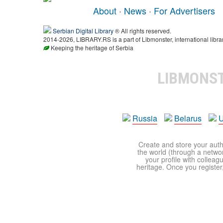
About
·
News
·
For Advertisers
Serbian Digital Library
® All rights reserved.
2014-2026, LIBRARY.RS is a part of Libmonster, international libra
Keeping the heritage of Serbia
LIBMONS
Russia
Belarus
U
Create and store your autho
the world (through a network
your profile with colleag
heritage. Once you register,