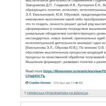
мыслительной деятельности современной студенч
Заводчикова Д.П., Гладкова И.В., Кухтерина Е.А., В
образующего понятия, интеллект, интеллектуальн
Э.Л. Емельяновой, Ю.В. Обуховой, предопределяю
невозможно выполнение какой-либо преобразовате
что-то создать, личность решает целый ряд мыслит
сформировано в сознании посредством мышления. К
уникальным обладателем соответствующего уровня
нестандартных, новых знаний, оригинальных идей.
интеллектуальной деятельности занимают одно из 
[Емельянова Э.Л., Обухова Ю.В.]. По мнению О.В.
обусловлен мыслительным процессом входящий в 
процессы по качественной обработке получаемой
Мышление формирует, развивает понятия о различ
Read more
https://libmonster.ru/m/articles/
СУЩНОСТЬ
Сербиа Онлине
·
1216 days ago
0
532
УКРАЇНСЬКА ПРОБЛЕМАТИКА НА ВІЛЕНСЬКИХ ПЕРЕГОВОРАХ МІЖ РІЧЧЮ ПОСПОЛИТОЮ ТА РОСІЄЮ ВОСЕНИ 1656 р.