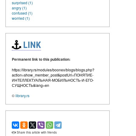
surprised (1)
angry (1)
confused (1)
worried (1)
LINK
Permanent link to this publication:
https://library.rs/modules/boonex/blogs/blogs.php?
action=show_member_post&postUri=ПОНЯТИЕ-
ИНТЕЛЛЕКТУАЛЬНАЯ-МОБИЛЬНОСТЬ-И-ЕГО-
СУЩНОСТЬ&lang=en
©
library.rs
Share this article with friends