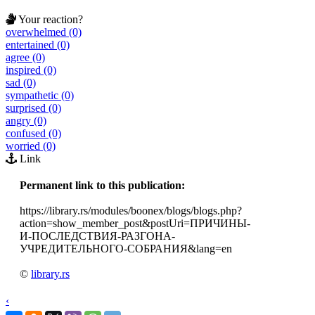
Your reaction?
overwhelmed (0)
entertained (0)
agree (0)
inspired (0)
sad (0)
sympathetic (0)
surprised (0)
angry (0)
confused (0)
worried (0)
Link
Permanent link to this publication:
https://library.rs/modules/boonex/blogs/blogs.php?
action=show_member_post&postUri=ПРИЧИНЫ-
И-ПОСЛЕДСТВИЯ-РАЗГОНА-
УЧРЕДИТЕЛЬНОГО-СОБРАНИЯ&lang=en
©
library.rs
‹