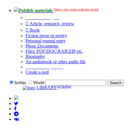
Share your works with the world!
Publish materials
Publication type?
Article, research, review
Book
Fiction prose or poetry
Personal journal entry
Photo Documents
Files: PDF\DOC\RAR\ZIP etc.
Biography
An audiobook or other audio file
Additional options:
Create a poll
Serbia
World
of Serbia
LIBRARY