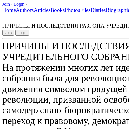
Join
·
Login
·
Home
Authors
Articles
Books
Photos
Files
Diaries
Biographi
ПРИЧИНЫ И ПОСЛЕДСТВИЯ РАЗГОНА УЧРЕДИ
Join
Login
ПРИЧИНЫ И ПОСЛЕДСТВИЯ
УЧРЕДИТЕЛЬНОГО СОБРАН
На протяжении многих лет ид
собрания была для революцио
движения символом грядущей
революции, призванной освоб
самодержавно-бюрократическо
переход к правовому, демокр