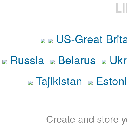
L
US-Great Brit
Russia
Belarus
Ukr
Tajikistan
Eston
Create and store yo