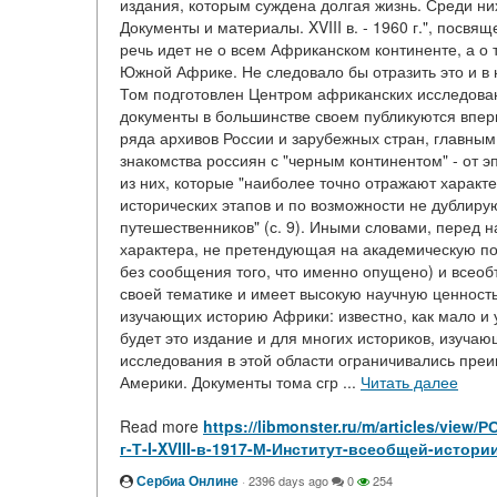
издания, которым суждена долгая жизнь. Среди ни
Документы и материалы. XVIII в. - 1960 г.", посвящ
речь идет не о всем Африканском континенте, а о 
Южной Африке. Не следовало бы отразить это и в 
Том подготовлен Центром африканских исследован
документы в большинстве своем публикуются вперв
ряда архивов России и зарубежных стран, главны
знакомства россиян с "черным континентом" - от э
из них, которые "наиболее точно отражают характ
исторических этапов и по возможности не дублиру
путешественников" (с. 9). Иными словами, перед 
характера, не претендующая на академическую по
без сообщения того, что именно опущено) и всеоб
своей тематике и имеет высокую научную ценность
изучающих историю Африки: известно, как мало и
будет это издание и для многих историков, изучаю
исследования в этой области ограничивались пре
Америки. Документы тома сгр ...
Читать далее
Read more
https://libmonster.ru/m/articles/v
г-Т-I-XVIII-в-1917-М-Институт-всеобщей-истори
Сербиа Онлине
·
2396 days ago
0
254