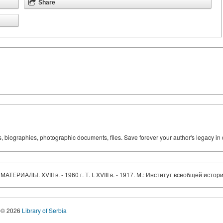
Share
ks, biographies, photographic documents, files. Save forever your author's legacy in 
АЛЫ. XVIII в. - 1960 г. Т. I. XVIII в. - 1917. М.: Институт всеобщей истори
© 2026
Library of Serbia