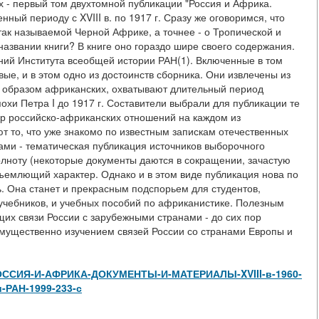
х - первый том двухтомной публикации "Россия и Африка.
енный периоду с XVIII в. по 1917 г. Сразу же оговоримся, что
так называемой Черной Африке, а точнее - о Тропической и
названии книги? В книге оно гораздо шире своего содержания.
ий Института всеобщей истории РАН(1). Включенные в том
ые, и в этом одно из достоинств сборника. Они извлечены из
м образом африканских, охватывают длительный период
похи Петра I до 1917 г. Составители выбрали для публикации те
ер российско-африканских отношений на каждом из
ют то, что уже знакомо по известным запискам отечественных
нами - тематическая публикация источников выборочного
лноту (некоторые документы даются в сокращении, зачастую
ъемлющий характер. Однако и в этом виде публикация нова по
. Она станет и прекрасным подспорьем для студентов,
 учебников, и учебных пособий по африканистике. Полезным
щих связи России с зарубежными странами - до сих пор
имущественно изучением связей России со странами Европы и
iew/РОССИЯ-И-АФРИКА-ДОКУМЕНТЫ-И-МАТЕРИАЛЫ-XVIII-в-1960-
и-РАН-1999-233-с