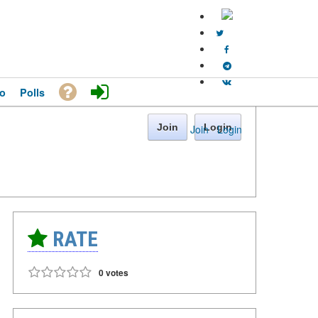
o
Polls
Join
Login
Join
·
Login
RATE
0 votes