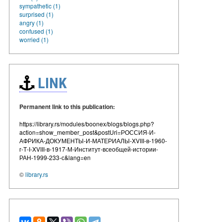
sympathetic (1)
surprised (1)
angry (1)
confused (1)
worried (1)
LINK
Permanent link to this publication:
https://library.rs/modules/boonex/blogs/blogs.php?
action=show_member_post&postUri=РОССИЯ-И-
АФРИКА-ДОКУМЕНТЫ-И-МАТЕРИАЛЫ-XVIII-в-1960-
г-Т-I-XVIII-в-1917-М-Институт-всеобщей-истории-
РАН-1999-233-с&lang=en
©
library.rs