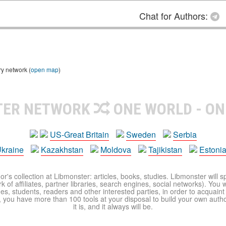
Chat for Authors:
ry network (
open map
)
TER NETWORK
ONE WORLD - ON
US-Great Britain
Sweden
Serbia
kraine
Kazakhstan
Moldova
Tajikistan
Estoni
r's collection at Libmonster: articles, books, studies. Libmonster will s
 of affiliates, partner libraries, search engines, social networks). You wi
ues, students, readers and other interested parties, in order to acquain
 you have more than 100 tools at your disposal to build your own author c
it is, and it always will be.