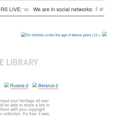
RS LIVE:
We are in social networks:
E LIBRARY
a
Russia-2
Belarus-2
pread your heritage all over
ll be able to share a link to
t them with your copyright
ollection. It's free: it was,