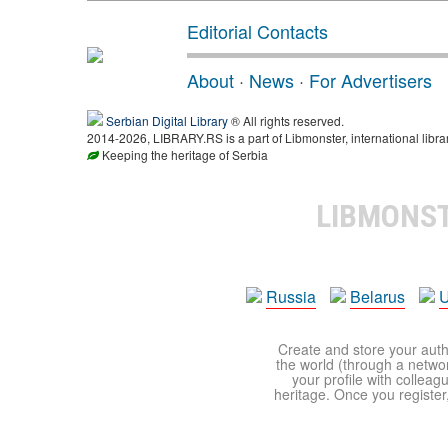
Editorial Contacts
About
·
News
·
For Advertisers
Serbian Digital Library
® All rights reserved.
2014-2026, LIBRARY.RS is a part of Libmonster, international libra
Keeping the heritage of Serbia
LIBMONS
Russia
Belarus
U
Create and store your autho
the world (through a network
your profile with colleag
heritage. Once you register,