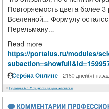
Повторяемость цвета более 3 
Вселенной... Формулу осталос
Перельману...
Read more
https://portalus.ru/modules/s
subaction=showfull&id=15995
·
Сербиа Онлине
2160 дней(я) наза
Гуртовцев А.Л. О сущности разума человека и познании им реального мира
КОММЕНТАРИИ ПРОФЕССИОН