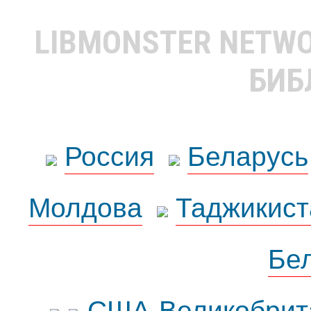
LIBMONSTER NETW
БИБ
Россия
Беларусь
Молдова
Таджикист
Бе
США-Великобрит