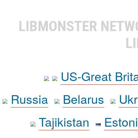
LIBMONSTER NET
L
US-Great Brit
Russia
Belarus
Ukr
Tajikistan
Eston