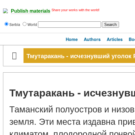
Share your works with the world!
Publish materials
Serbia
World
Home
Authors
Articles
Bo
Тмутаракань - исчезнувший уголок 
Тмутаракань - исчезнув
Таманский полуостров и низов
земля. Эти места издавна пр
климатом, плодородной почво