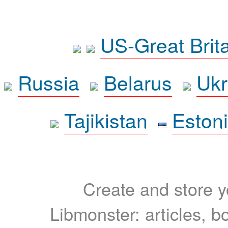
US-Great Brit
Russia
Belarus
Ukr
Tajikistan
Eston
Create and store yo
Libmonster: articles, b