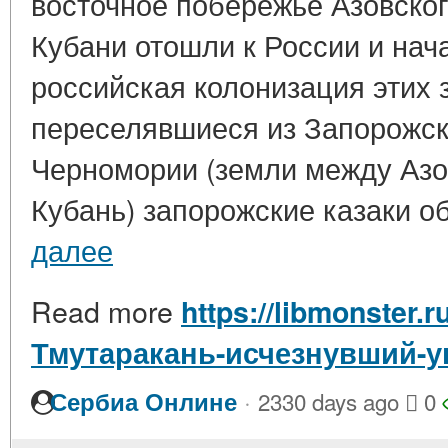
восточное побережье Азовско
Кубани отошли к России и нач
российская колонизация этих з
переселявшиеся из Запорожск
Черномории (земли между Азо
Кубань) запорожские казаки о
далее
Read more
https://libmonster.r
Тмутаракань-исчезнувший-у
·
Сербиа Онлине
2330 days ago
0