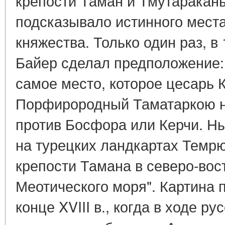
крепости Таман и Тмутаракань
подсказывало истинного мест
княжества. Только один раз, в 1
Байер сделал предположение: 
самое место, которое цесарь 
Порфирородный Таматаркою н
против Босфора или Керчи. Н
на турецких ландкартах Темрю
крепости Тамана в северо-вос
Меотического моря". Картина 
конце XVIII в., когда в ходе р