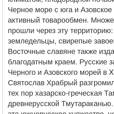
Черное море с юга и Азовское
активный товарообмен. Множе
прошли через эту территорию:
земледельцы, свирепые завоев
Восточные славяне также изд
благодатным краем. Русские з
Черного и Азовского морей в X
Святослав Храбрый разгромил 
тех пор хазарско-греческая Т
древнерусской Тмутараканью.
это южнорусское княжество, ч