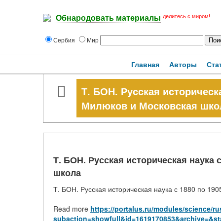
делитесь с миром!
Обнародовать материалы
Сербия
Мир
Главная
Авторы
Ста
Т. БОН. Русская историческа
Милюков и Московская шко
Т. БОН. Русская историческая наука 
школа
Т. БОН. Русская историческая наука с 1880 по 19
Read more
https://portalus.ru/modules/science/
subaction=showfull&id=1619170853&archive=&st