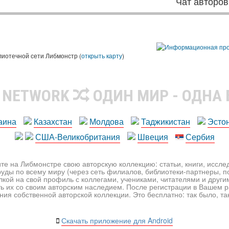
Чат авторов
лиотечной сети Либмонстр (
открыть карту
)
R NETWORK
ОДИН МИР - ОДНА
аина
Казахстан
Молдова
Таджикистан
Эсто
США-Великобритания
Швеция
Сербия
те на Либмонстре свою авторскую коллекцию: статьи, книги, иссл
уды по всему миру (через сеть филиалов, библиотеки-партнеры, по
лкой на свой профиль с коллегами, учениками, читателями и друг
ь их со своим авторским наследием. После регистрации в Вашем 
ия собственной авторской коллекции. Это бесплатно: так было, так 
Скачать приложение для Android