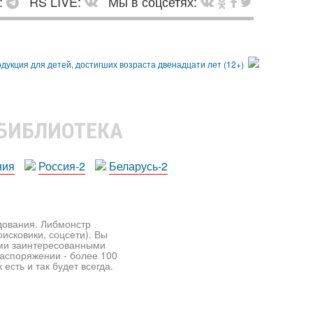
:
RS LIVE:
Мы в соцсетях:
 БИБЛИОТЕКА
ния
Россия-2
Беларусь-2
едования. Либмонстр
исковики, соцсети). Вы
ими заинтересованными
распоряжении - более 100
есть и так будет всегда.