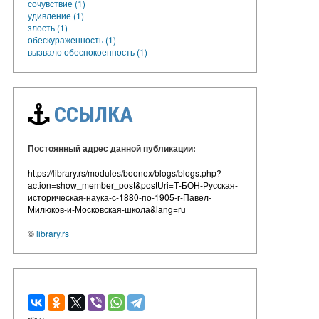
сочувствие (1)
удивление (1)
злость (1)
обескураженность (1)
вызвало обеспокоенность (1)
ССЫЛКА
Постоянный адрес данной публикации:
https://library.rs/modules/boonex/blogs/blogs.php?
action=show_member_post&postUri=Т-БОН-Русская-
историческая-наука-с-1880-по-1905-г-Павел-
Милюков-и-Московская-школа&lang=ru
©
library.rs