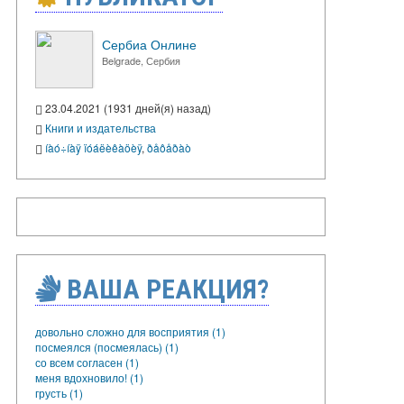
Сербиа Онлине
Belgrade, Сербия
23.04.2021 (1931 дней(я) назад)
Книги и издательства
íàó÷íàÿ ïóáëèêàöèÿ
,
ðåôåðàò
ВАША РЕАКЦИЯ?
довольно сложно для восприятия (1)
посмеялся (посмеялась) (1)
со всем согласен (1)
меня вдохновило! (1)
грусть (1)