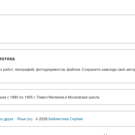
иотека
ких работ, биографий, фотодокументов, файлов. Сохраните навсегда своё авт
аука с 1880 по 1905 г. Павел Милюков и Московская школа
ть друга
Язык (ru)
© 2026
Библиотека Сербии