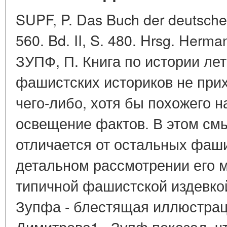
SUPF, P. Das Buch der deutschen
560. Bd. II, S. 480. Hrsg. Herma
ЗУПФ, П. Книга по истории лет
фашистских историков не прих
чего-либо, хотя бы похожего н
освещение фактов. В этом см
отличается от остальных фаши
детальном рассмотрении его 
типичной фашистской издевкой
Зупфа - блестящая иллюстраци
Димитрова1 . Зупф показал, чт