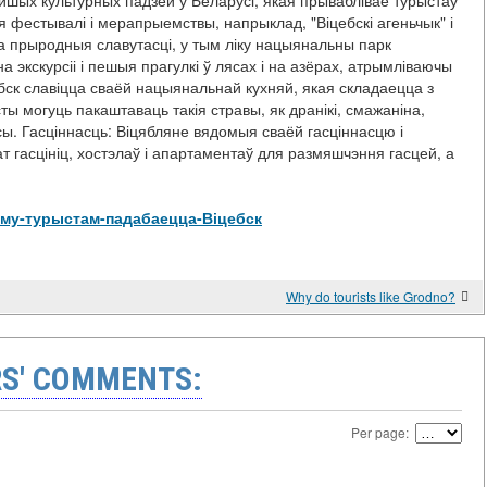
ейшых культурных падзей у Беларусі, якая прываблівае турыстаў
я фестывалі і мерапрыемствы, напрыклад, "Віцебскі агеньчык" і
а прыродныя славутасці, у тым ліку нацыянальны парк
 экскурсіі і пешыя прагулкі ў лясах і на азёрах, атрымліваючы
бск славіцца сваёй нацыянальнай кухняй, якая складаецца з
ты могуць пакаштаваць такія стравы, як дранікі, смажаніна,
сы. Гасціннасць: Віцябляне вядомыя сваёй гасціннасцю і
 гасцініц, хостэлаў і апартаментаў для размяшчэння гасцей, а
w/Чаму-турыстам-падабаецца-Віцебск
Why do tourists like Grodno?
S' COMMENTS:
Per page: