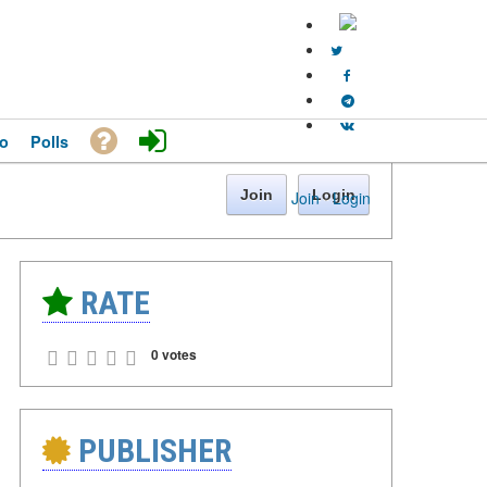
o
Polls
Join
Login
Join
·
Login
RATE
0 votes
PUBLISHER