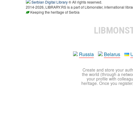
Serbian Digital Library
® All rights reserved.
2014-2026, LIBRARY.RS is a part of Libmonster, international libra
Keeping the heritage of Serbia
LIBMONS
Russia
Belarus
U
Create and store your autho
the world (through a network
your profile with colleag
heritage. Once you register,