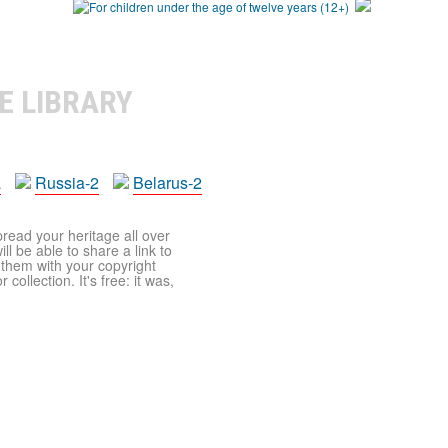
E LIBRARY
a
Russia-2
Belarus-2
pread your heritage all over
ll be able to share a link to
t them with your copyright
ollection. It's free: it was,