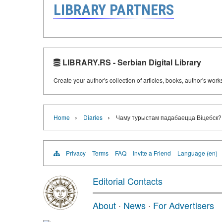
LIBRARY PARTNERS
LIBRARY.RS - Serbian Digital Library
Create your author's collection of articles, books, author's wor
›
›
Home
Diaries
Чаму турыстам падабаецца Віцебск?
Privacy
Terms
FAQ
Invite a Friend
Language (en)
Editorial Contacts
About
·
News
·
For Advertisers