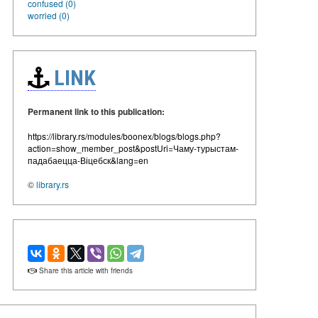
confused (0)
worried (0)
LINK
Permanent link to this publication:
https://library.rs/modules/boonex/blogs/blogs.php?
action=show_member_post&postUri=Чаму-турыстам-
падабаецца-Віцебск&lang=en
©
library.rs
Share this article with friends