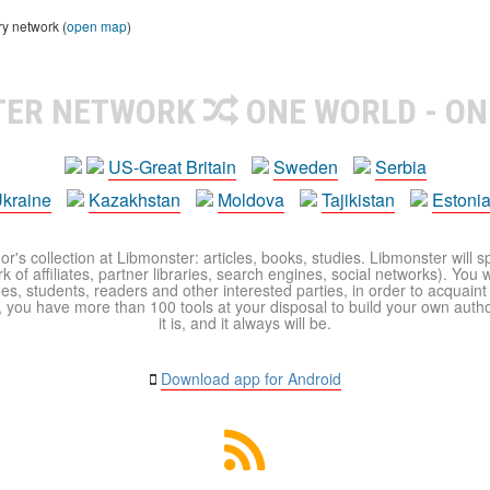
ry network (
open map
)
TER NETWORK
ONE WORLD - ON
US-Great Britain
Sweden
Serbia
kraine
Kazakhstan
Moldova
Tajikistan
Estoni
r's collection at Libmonster: articles, books, studies. Libmonster will s
 of affiliates, partner libraries, search engines, social networks). You wi
ues, students, readers and other interested parties, in order to acquain
 you have more than 100 tools at your disposal to build your own author c
it is, and it always will be.
Download app for Android