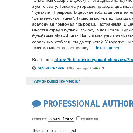
"Славянскі базар у Віцебску". Гэта адна з найбуйн
з усяго свету. Таксама ў горадзе праводзяцца іншы
"Купалле". Прырода: Віцебская вобласць багатая н
"Белавежская пушча". Турысты могуць адправіцца на
асалоду ад прыгожай прыродай. Гастранамія: Віце
мноства страў з бульбы, грыбоў, мяса і сала. Турыс
бульбяныя піражкі, квас і іншыя мясцовыя дэлікатэ
сардэчным стаўленнем да турыстаў. У горадзе шмат
таксама мноства рэстаранаў ...
Читать далее
Read more
https://biblioteka.by/m/articles/vie
Сербиа Онлине
·
1260 days ago
0
253
Why do tourists like Vitebsk?
PROFESSIONAL AUTHOR
Order by:
expand all
There are no comments yet