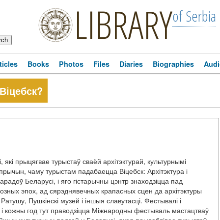
LIBRARY
of Serbia
ticles
Books
Photos
Files
Diaries
Biographies
Audi
Віцебск?
, які прыцягвае турыстаў сваёй архітэктурай, культурнымі
 прычын, чаму турыстам падабаецца Віцебск: Архітэктура і
арадоў Беларусі, і яго гістарычны цэнтр знаходзіцца пад
озных эпох, ад сярэднявечных крапасных сцен да архітэктуры
Ратушу, Пушкінскі музей і іншыя славутасці. Фестывалі і
 і кожны год тут праводзіцца Міжнародны фестываль мастацтваў