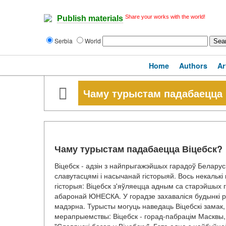
Share your works with the world!
Publish materials
Serbia
World
Home
Authors
Ar
Чаму турыстам падабаецца 
Чаму турыстам падабаецца Віцебск?
Віцебск - адзін з найпрыгажэйшых гарадоў Беларусі
славутасцямі і насычанай гісторыяй. Вось некалькі
гісторыя: Віцебск з'яўляецца адным са старэйшых г
абаронай ЮНЕСКА. У горадзе захаваліся будынкі р
мадэрна. Турысты могуць наведаць Віцебскі замак, 
мерапрыемствы: Віцебск - горад-пабрацім Масквы,