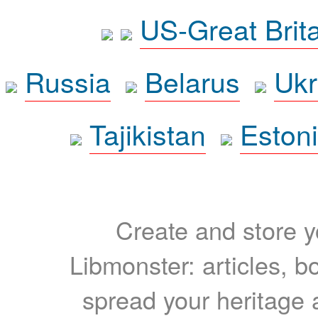
US-Great Brit
Russia
Belarus
Ukr
Tajikistan
Eston
Create and store yo
Libmonster: articles, b
spread your heritage a