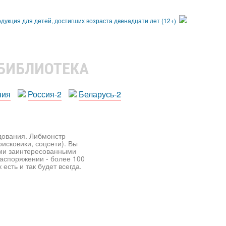
 БИБЛИОТЕКА
ния
Россия-2
Беларусь-2
едования. Либмонстр
исковики, соцсети). Вы
ими заинтересованными
распоряжении - более 100
есть и так будет всегда.