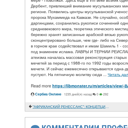
мере - Поволжья. Здесь еще в VIII веке возник о
Дербент, привлекший внимание мусульманских мис
регионе. Появились центры мусульманской ученос
пророка Мухаммеда на Кавказе. Не случайно, особ
даргинцами, сохранились рукописи сочинений од
средневекового мира, теоретика этического мисти
бережно хранят записанные арабской вязью рукопи
сконцентрировано больше, чем где- либо на Севе
в горном крае содействовал и имам Шамиль 1 - со
под знаменем ислама. ЛАВРЫ И ТЕРНИИ РЕИСЛАМ
атеизма началась массовая реконструкция старых 
мечетей за период с 1988-го по 1992 годы возросло
мечети. И сейчас ежемесячно открываются одна-две
пустуют. На пятничную молитву сюда ...
Читать да
Read more
https://libmonster.ru/m/articles/vi
Сербиа Онлине
·
1235 дней(я) назад
0
292
"АФРИКАНСКИЙ РЕНЕССАНС": КОНЦЕПЦИЯ ИЛИ ЛОЗУНГ?