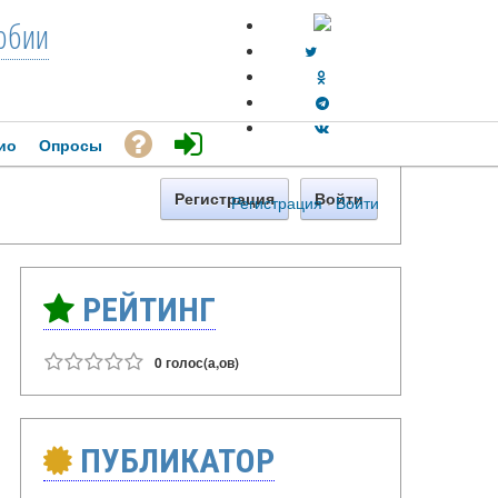
рбии
ио
Опросы
Регистрация
Войти
Регистрация
·
Войти
РЕЙТИНГ
0 голос(а,ов)
ПУБЛИКАТОР