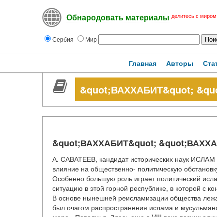
делитесь с миром
Обнародовать материалы
Сербия
Мир
Главная
Авторы
Ста
&quot;ВАХХАБИТ&quot; &qu
&quot;ВАХХАБИТ&quot; &quot;ВАХХ
А. САВАТЕЕВ, кандидат исторических наук ИСЛА
влияние на общественно- политическую обстановку 
Особенно большую роль играет политический исла
ситуацию в этой горной республике, в которой с к
В основе нынешней реисламизации общества лежат
был очагом распространения ислама и мусульманск