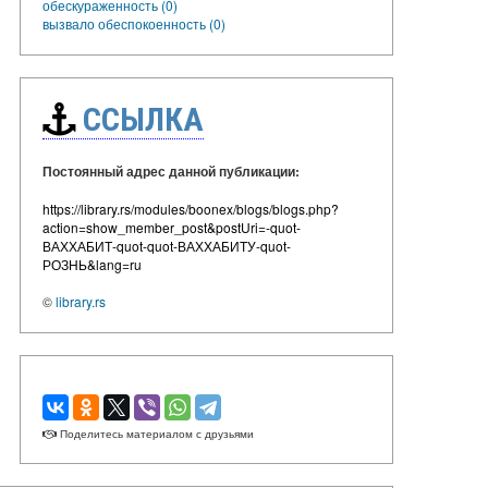
обескураженность (0)
вызвало обеспокоенность (0)
ССЫЛКА
Постоянный адрес данной публикации:
https://library.rs/modules/boonex/blogs/blogs.php?
action=show_member_post&postUri=-quot-
ВАХХАБИТ-quot-quot-ВАХХАБИТУ-quot-
РОЗНЬ&lang=ru
©
library.rs
Поделитесь материалом с друзьями