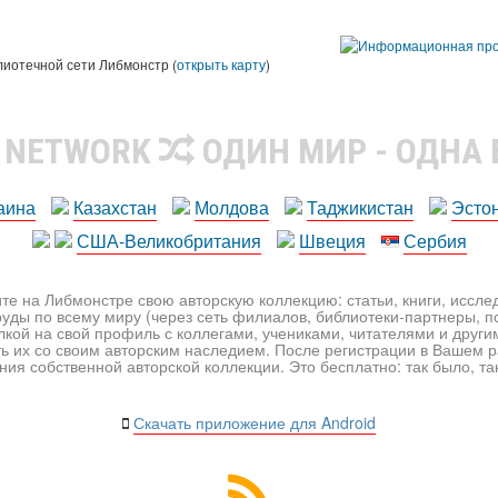
лиотечной сети Либмонстр (
открыть карту
)
R NETWORK
ОДИН МИР - ОДНА
аина
Казахстан
Молдова
Таджикистан
Эсто
США-Великобритания
Швеция
Сербия
те на Либмонстре свою авторскую коллекцию: статьи, книги, иссл
уды по всему миру (через сеть филиалов, библиотеки-партнеры, по
лкой на свой профиль с коллегами, учениками, читателями и друг
ь их со своим авторским наследием. После регистрации в Вашем 
ия собственной авторской коллекции. Это бесплатно: так было, так 
Скачать приложение для Android