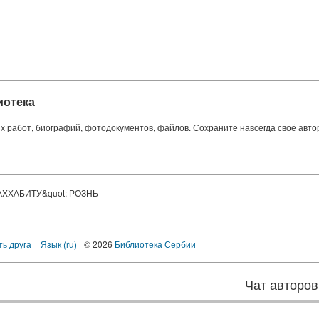
иотека
ких работ, биографий, фотодокументов, файлов. Сохраните навсегда своё авт
ВАХХАБИТУ&quot; РОЗНЬ
ть друга
Язык (ru)
© 2026
Библиотека Сербии
Чат авторов