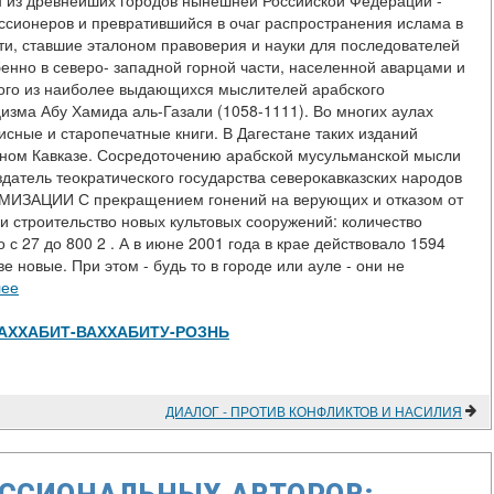
дин из древнейших городов нынешней Российской Федерации -
сионеров и превратившийся в очаг распространения ислама в
ти, ставшие эталоном правоверия и науки для последователей
енно в северо- западной горной части, населенной аварцами и
ного из наиболее выдающихся мыслителей арабского
цизма Абу Хамида аль-Газали (1058-1111). Во многих аулах
сные и старопечатные книги. В Дагестане таких изданий
рном Кавказе. Сосредоточению арабской мусульманской мысли
здатель теократического государства северокавказских народов
ИЗАЦИИ С прекращением гонений на верующих и отказом от
и строительство новых культовых сооружений: количество
 с 27 до 800 2 . А в июне 2001 года в крае действовало 1594
 новые. При этом - будь то в городе или ауле - они не
лее
ew/-ВАХХАБИТ-ВАХХАБИТУ-РОЗНЬ
ДИАЛОГ - ПРОТИВ КОНФЛИКТОВ И НАСИЛИЯ