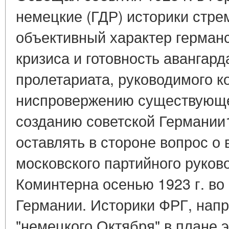
немецкие (ГДР) историки стре
объективный характер германс
кризиса и готовность авангард
пролетариата, руководимого к
ниспровержению существующег
созданию советской Германии
оставлять в стороне вопрос о
московского партийного руков
Коминтерна осенью 1923 г. во
Германии. Историки ФРГ, нап
"немецкого Октября" в плане 