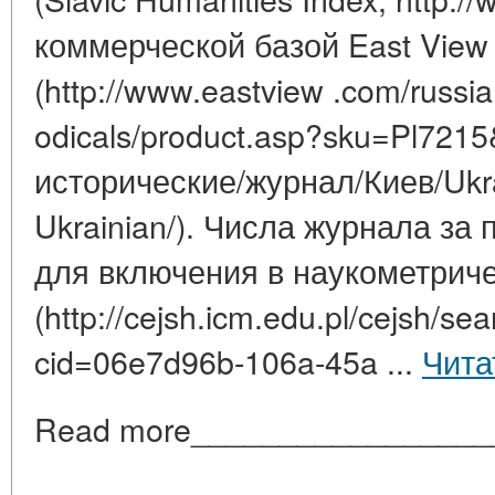
коммерческой базой East View I
(http://www.eastview .com/russian
odicals/product.asp?sku=Pl7215&
исторические/журнал/Киев/Ukra
Ukrainian/). Числа журнала за
для включения в наукометрич
(http://cejsh.icm.edu.pl/cejsh/sea
cid=06e7d96b-106a-45a ...
Чита
Read more_________________