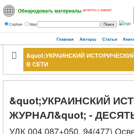
делитесь с миром!
Обнародовать материалы
Сербия
Мир
Главная
Авторы
Статьи
Книг
&quot;УКРАИНСКИЙ ИСТОРИЧЕСКИЙ
В СЕТИ
&quot;УКРАИНСКИЙ ИС
ЖУРНАЛ&quot; - ДЕСЯТ
УДК 004.087+050, 94(477) Осв