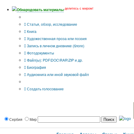
делитесь с миром!
Обнародовать материалы
Тип публикации
Статья, обзор, исследование
Книга
Художественная проза или поэзия
Запись в личном дневнике (блоге)
Фотодокументы
Файл(ы): PDF\DOC\RAR\ZIP и др.
Биография
Аудиокнига или иной звуковой файл
Дополнительные опции:
Создать голосование
Сербия
Мир