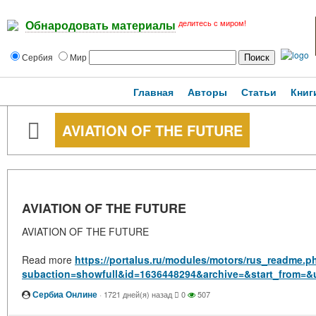
делитесь с миром!
Обнародовать материалы
Сербия
Мир
Главная
Авторы
Статьи
Книг
AVIATION OF THE FUTURE
AVIATION OF THE FUTURE
AVIATION OF THE FUTURE
Read more
https://portalus.ru/modules/motors/rus_readme.p
subaction=showfull&id=1636448294&archive=&start_from=&
Сербиа Онлине
·
1721 дней(я) назад
0
507