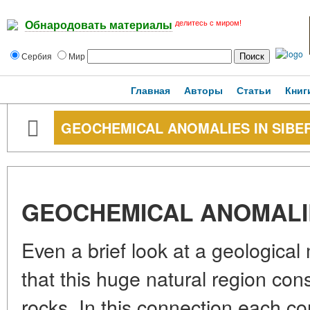
делитесь с миром!
Обнародовать материалы
Сербия
Мир
Главная
Авторы
Статьи
Книг
GEOCHEMICAL ANOMALIES IN SIBE
GEOCHEMICAL ANOMALIE
Even a brief look at a geological 
that this huge natural region con
rocks. In this connection each co