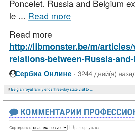
Poncelet. Russia and Belgium exp
le ...
Read more
Read more
http://libmonster.be/m/article
relations-between-Russia-and
·
Сербиа Онлине
3244 дней(я) наза
Belgian royal family ends three-day state visit to Russia
КОММЕНТАРИИ ПРОФЕССИОН
Сортировка:
развернуть все