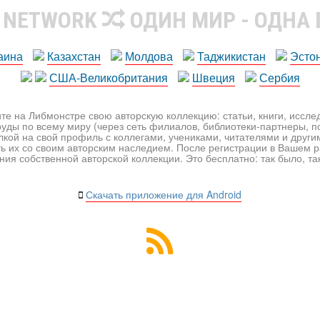
R NETWORK
ОДИН МИР - ОДНА
аина
Казахстан
Молдова
Таджикистан
Эсто
США-Великобритания
Швеция
Сербия
те на Либмонстре свою авторскую коллекцию: статьи, книги, иссл
уды по всему миру (через сеть филиалов, библиотеки-партнеры, по
лкой на свой профиль с коллегами, учениками, читателями и друг
ь их со своим авторским наследием. После регистрации в Вашем 
ия собственной авторской коллекции. Это бесплатно: так было, так 
Скачать приложение для Android