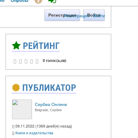
ио
Опросы
Регистрация
·
Войти
Регистрация
Войти
РЕЙТИНГ
0 голос(а,ов)
ПУБЛИКАТОР
Сербиа Онлине
Belgrade, Сербия
09.11.2022 (1369 дней(я) назад)
Книги и издательства