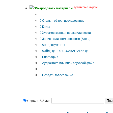
делитесь с миром!
Обнародовать материалы
Тип публикации
Статья, обзор, исследование
Книга
Художественная проза или поэзия
Запись в личном дневнике (блоге)
Фотодокументы
Файл(ы): PDF\DOC\RAR\ZIP и др.
Биография
Аудиокнига или иной звуковой файл
Дополнительные опции:
Создать голосование
Сербия
Мир