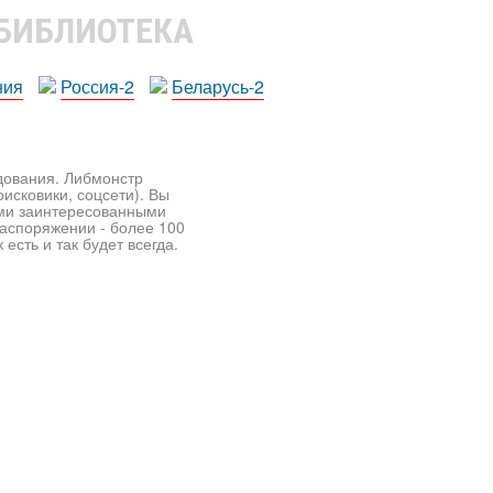
 БИБЛИОТЕКА
ния
Россия-2
Беларусь-2
едования. Либмонстр
исковики, соцсети). Вы
ими заинтересованными
распоряжении - более 100
есть и так будет всегда.