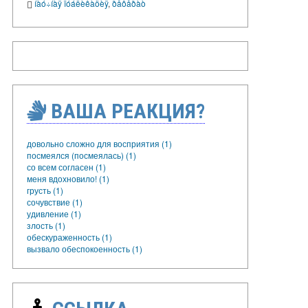
íàó÷íàÿ ïóáëèêàöèÿ
,
ðåôåðàò
ВАША РЕАКЦИЯ?
довольно сложно для восприятия (1)
посмеялся (посмеялась) (1)
со всем согласен (1)
меня вдохновило! (1)
грусть (1)
сочувствие (1)
удивление (1)
злость (1)
обескураженность (1)
вызвало обеспокоенность (1)