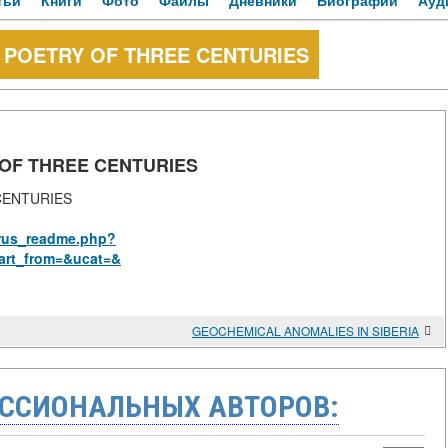
тьи
Книги
Фото
Файлы
Дневники
Биографии
Ауд
 POETRY OF THREE CENTURIES
 OF THREE CENTURIES
CENTURIES
y/rus_readme.php?
art_from=&ucat=&
GEOCHEMICAL ANOMALIES IN SIBERIA
ССИОНАЛЬНЫХ АВТОРОВ: