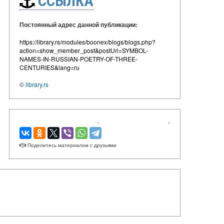
ССЫЛКА
Постоянный адрес данной публикации:
https://library.rs/modules/boonex/blogs/blogs.php?
action=show_member_post&postUri=SYMBOL-
NAMES-IN-RUSSIAN-POETRY-OF-THREE-
CENTURIES&lang=ru
©
library.rs
‹
›
Поделитесь материалом с друзьями