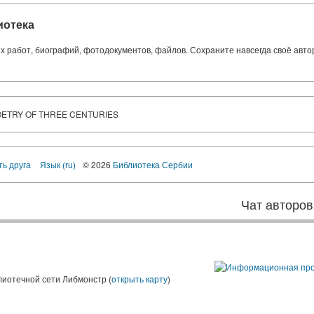
иотека
ких работ, биографий, фотодокументов, файлов. Сохраните навсегда своё авт
OETRY OF THREE CENTURIES
ть друга
Язык (ru)
© 2026
Библиотека Сербии
Чат авторов
лиотечной сети Либмонстр (
открыть карту
)