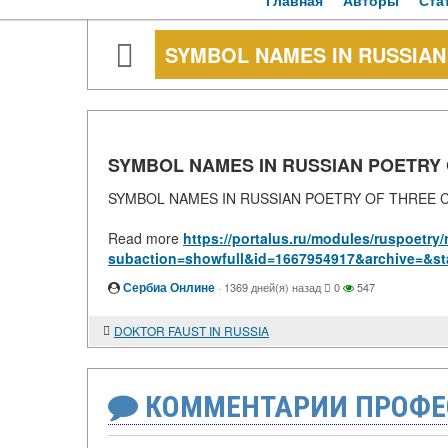
Главная
Авторы
Ста
SYMBOL NAMES IN RUSSIAN
SYMBOL NAMES IN RUSSIAN POETRY
SYMBOL NAMES IN RUSSIAN POETRY OF THREE 
Read more
https://portalus.ru/modules/ruspoetr
subaction=showfull&id=1667954917&archive=&st
Сербиа Онлине
·
1369 дней(я) назад
0
547
DOKTOR FAUST IN RUSSIA
КОММЕНТАРИИ ПРОФЕ