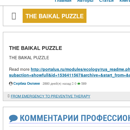
Главная
Авторы
Статьи
Книг
THE BAIKAL PUZZLE
THE BAIKAL PUZZLE
THE BAIKAL PUZZLE
Read more
http://portalus.ru/modules/ecology/rus_readme.p
subaction=showfull&id=1536411567&archive=&start_from=&
Сербиа Онлине
·
2880 дней(я) назад
0
589
FROM EMERGENCY TO PREVENTIVE THERAPY
КОММЕНТАРИИ ПРОФЕССИОН