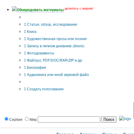
делитесь с миром!
Обнародовать материалы
Тип публикации
Статья, обзор, исследование
Книга
Художественная проза или поэзия
Запись в личном дневнике (блоге)
Фотодокументы
Файл(ы): PDF\DOC\RAR\ZIP и др.
Биография
Аудиокнига или иной звуковой файл
Дополнительные опции:
Создать голосование
Сербия
Мир