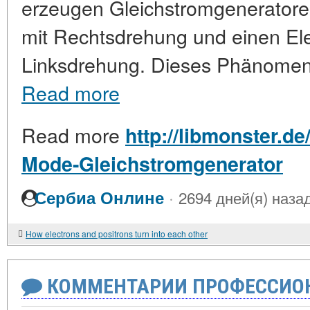
erzeugen Gleichstromgeneratore
mit Rechtsdrehung und einen El
Linksdrehung. Dieses Phänomen w
Read more
Read more
http://libmonster.de
Mode-Gleichstromgenerator
·
Сербиа Онлине
2694 дней(я) наза
How electrons and positrons turn into each other
КОММЕНТАРИИ ПРОФЕССИОН