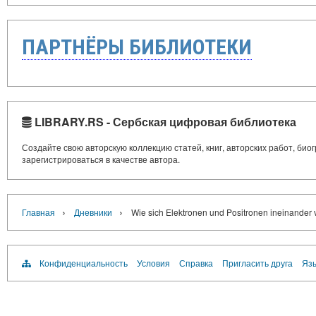
ПАРТНЁРЫ БИБЛИОТЕКИ
LIBRARY.RS - Сербская цифровая библиотека
Создайте свою авторскую коллекцию статей, книг, авторских работ, би
зарегистрироваться в качестве автора.
›
›
Главная
Дневники
Wie sich Elektronen und Positronen ineinander
Конфиденциальность
Условия
Справка
Пригласить друга
Язы