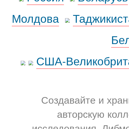
Молдова
Таджикист
Бе
США-Великобрит
Создавайте и хран
авторскую колл
исследования. Либм