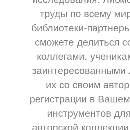
труды по всему мир
библиотеки-партнеры,
сможете делиться с
коллегами, ученика
заинтересованными 
их со своим авто
регистрации в Вашем
инструментов для
авторской коллекции.