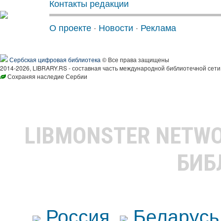
Контакты редакции
О проекте
·
Новости
·
Реклама
Сербская цифровая библиотека
© Все права защищены
2014-2026, LIBRARY.RS - составная часть международной библиотечной сети
Сохраняя наследие Сербии
LIBMONSTER NETW
БИБ
Россия
Беларусь