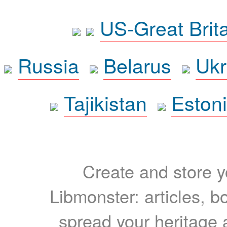
US-Great Brit
Russia
Belarus
Ukr
Tajikistan
Eston
Create and store yo
Libmonster: articles, b
spread your heritage a