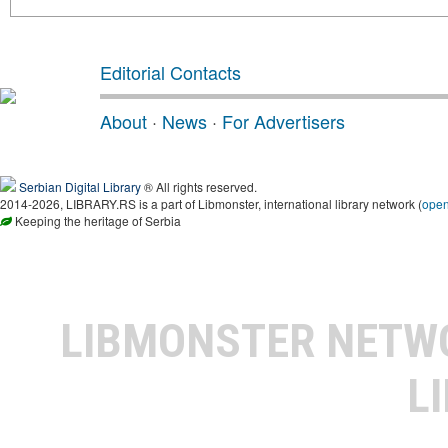
Editorial Contacts
About
·
News
·
For Advertisers
Serbian Digital Library
® All rights reserved.
2014-2026, LIBRARY.RS is a part of Libmonster, international library network (
ope
Keeping the heritage of Serbia
LIBMONSTER NET
L