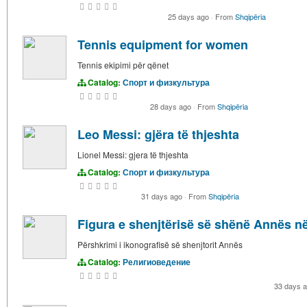
25 days ago
·
From
Shqipëria
Tennis equipment for women
Tennis ekipimi për qënet
Catalog:
Спорт и физкультура
28 days ago
·
From
Shqipëria
Leo Messi: gjëra të thjeshta
Lionel Messi: gjera të thjeshta
Catalog:
Спорт и физкультура
31 days ago
·
From
Shqipëria
Figura e shenjtërisë së shënë Annës në
Përshkrimi i ikonografisë së shenjtorit Annës
Catalog:
Религиоведение
33 days 