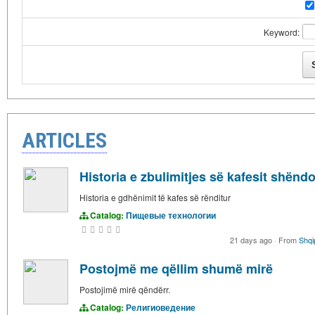
Keyword:
ARTICLES
Historia e zbulimitjes së kafesit shënd
Historia e gdhënimit të kafes së rënditur
Catalog:
Пищевые технологии
21 days ago
·
From
Shqi
Postojmë me qëllim shumë mirë
Postojimë mirë qëndërr.
Catalog:
Религиоведение