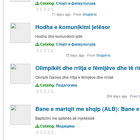
Catalog:
Спорт и физкультура
71 days ago
·
From
Shqipëria
Hodha e komunikimi jetësor
Hodha dhe komunikimi jetik
Catalog:
Спорт и физкультура
72 days ago
·
From
Shqipëria
Olimpikët dhe rritja e fëmijëve dhe të r
Olimpik Games dhe rritja e fëmijëve dhe rinisë
Catalog:
Педагогика
204 days ago
·
From
Bane e martqit me shqip (ALB): Bane e
Baptizimi me qafshës së mjekësisë
Catalog:
Медицина