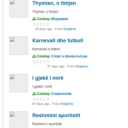
Thymian, o timjan
Thymeli, o timjan
Catalog:
Медицина
34 days ago
·
From
Shqipëria
Karnevali dhe futboll
Karnevali e futboli
Catalog:
Спорт и физкультура
57 days ago
·
From
Shqipëria
I gjakë i mirë
I gjakë i mirë
Catalog:
Социология
67 days ago
·
From
Shqipëria
Reshmimi sportistit
Reshtrim i sportistit