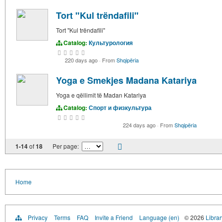
Tort "Kul trëndafili"
Tort "Kul trëndafili"
Catalog:
Культурология
220 days ago
·
From
Shqipëria
Yoga e Smekjes Madana Katariya
Yoga e qëllimit të Madan Katariya
Catalog:
Спорт и физкультура
224 days ago
·
From
Shqipëria
1-14
of
18
Per page:
Home
Privacy
Terms
FAQ
Invite a Friend
Language (en)
© 2026
Librar