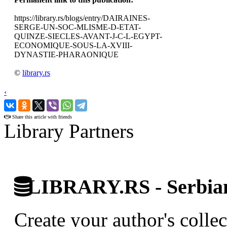
https://library.rs/blogs/entry/DAIRAINES-
SERGE-UN-SOC-MLISME-D-ETAT-
QUINZE-SIECLES-AVANT-J-C-L-EGYPT-
ECONOMIQUE-SOUS-LA-XVIII-
DYNASTIE-PHARAONIQUE
©
library.rs
‹
›
Share this article with friends
Library Partners
LIBRARY.RS - Serbian 
Create your author's collec