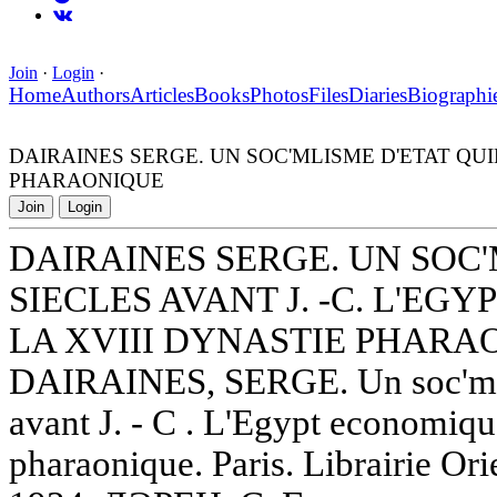
Join
·
Login
·
Home
Authors
Articles
Books
Photos
Files
Diaries
Biographi
DAIRAINES SERGE. UN SOC'MLISME D'ETAT QUI
PHARAONIQUE
Join
Login
DAIRAINES SERGE. UN SOC'
SIECLES AVANT J. -C. L'E
LA XVIII DYNASTIE PHARA
DAIRAINES, SERGE. Un soc'mlis
avant J. - C . L'Egypt economiqu
pharaonique. Paris. Librairie Ori