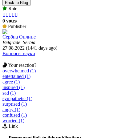
Back to Blog
Rate





0 votes
Publisher
Сербиа Онлине
Belgrade, Serbia
27.08.2022 (1441 days ago)
Вопросы науки
Your reaction?
overwhelmed (1)
entertained (1)
agree (1)
inspired (1)
sad (1)
sympathetic (1)
surprised (1)
angry (1)
confused (1)
worried (1)
Link
Permanent link to this publication: