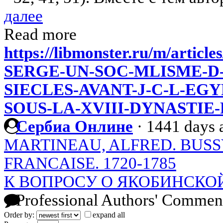
далее
Read more
https://libmonster.ru/m/artic
SERGE-UN-SOC-MLISME-D-
SIECLES-AVANT-J-C-L-EG
SOUS-LA-XVIII-DYNASTI
Сербиа Онлине
·
1441 days 
MARTINEAU, ALFRED. BUSSY
FRANCAISE. 1720-1785
К ВОПРОСУ О ЯКОБИНСКО
Professional Authors' Commen
Order by:
expand all