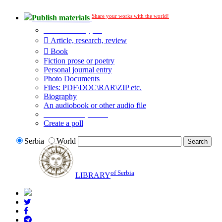
Share your works with the world!
Publish materials
Publication type?
Article, research, review
Book
Fiction prose or poetry
Personal journal entry
Photo Documents
Files: PDF\DOC\RAR\ZIP etc.
Biography
An audiobook or other audio file
Additional options:
Create a poll
Serbia
World
of Serbia
LIBRARY