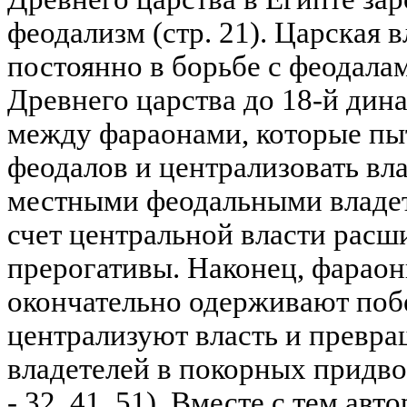
феодализм (стр. 21). Царская 
постоянно в борьбе с феодала
Древнего царства до 18-й дин
между фараонами, которые пыт
феодалов и централизовать вла
местными феодальными владет
счет центральной власти расш
прерогативы. Наконец, фараон
окончательно одерживают поб
централизуют власть и превр
владетелей в покорных придво
- 32, 41, 51). Вместе с тем авто