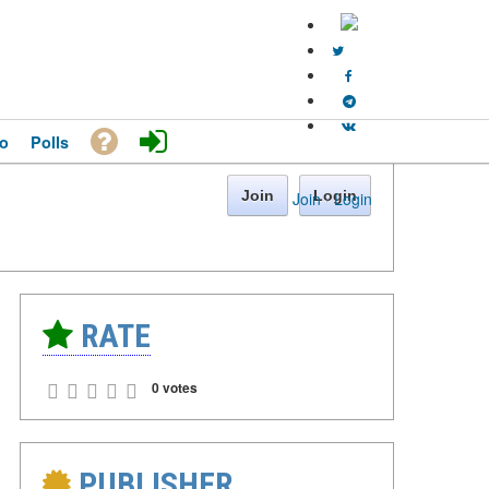
o
Polls
Join
Login
Join
·
Login
RATE
0 votes
PUBLISHER