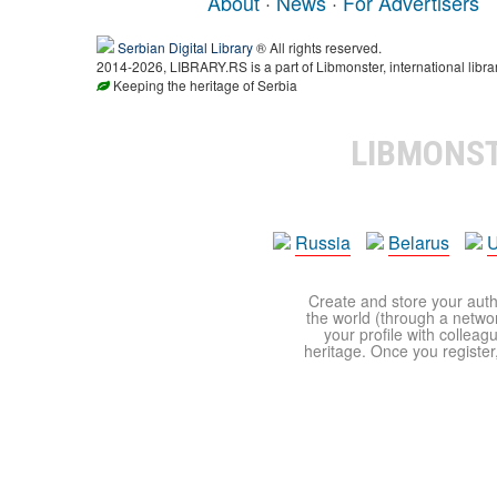
About
·
News
·
For Advertisers
Serbian Digital Library
® All rights reserved.
2014-2026, LIBRARY.RS is a part of Libmonster, international libra
Keeping the heritage of Serbia
LIBMONS
Russia
Belarus
U
Create and store your autho
the world (through a network
your profile with colleag
heritage. Once you register,