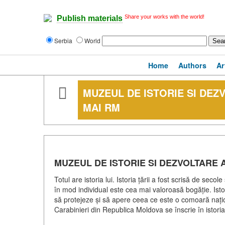
Share your works with the world!
Publish materials
Serbia
World
Home
Authors
Ar
MUZEUL DE ISTORIE SI DEZ
MAI RM
MUZEUL DE ISTORIE SI DEZVOLTARE 
Totul are istoria lui. Istoria țării a fost scrisă de secol
în mod individual este cea mai valoroasă bogăție. Istoria 
să protejeze și să apere ceea ce este o comoară național
Carabinieri din Republica Moldova se înscrie în istoria 