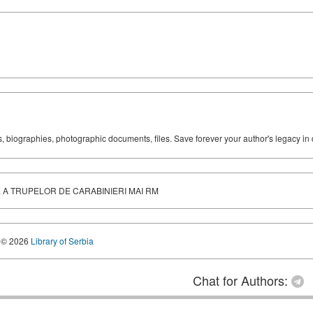
ks, biographies, photographic documents, files. Save forever your author's legacy in 
 A TRUPELOR DE CARABINIERI MAI RM
© 2026
Library of Serbia
Chat for Authors: