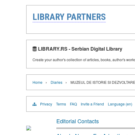
LIBRARY PARTNERS
LIBRARY.RS - Serbian Digital Library
Create your author's collection of articles, books, author's wor
›
›
Home
Diaries
MUZEUL DE ISTORIE SI DEZVOLTARE
Privacy
Terms
FAQ
Invite a Friend
Language (en)
Editorial Contacts