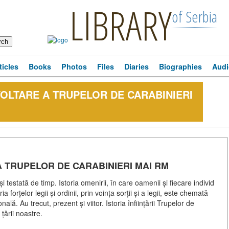
LIBRARY
of Serbia
ticles
Books
Photos
Files
Diaries
Biographies
Audi
VOLTARE A TRUPELOR DE CARABINIERI
A TRUPELOR DE CARABINIERI MAI RM
e și testată de timp. Istoria omenirii, în care oamenii și fiecare individ
forțelor legii și ordinii, prin voința sorții și a legii, este chemată
ă. Au trecut, prezent și viitor. Istoria înființării Trupelor de
țării noastre.