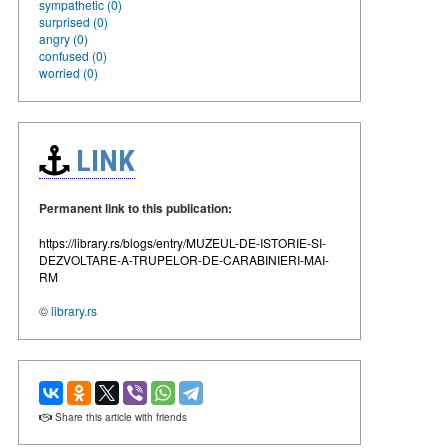
sympathetic (0)
surprised (0)
angry (0)
confused (0)
worried (0)
LINK
Permanent link to this publication:
https://library.rs/blogs/entry/MUZEUL-DE-ISTORIE-SI-
DEZVOLTARE-A-TRUPELOR-DE-CARABINIERI-MAI-
RM
©
library.rs
Share this article with friends