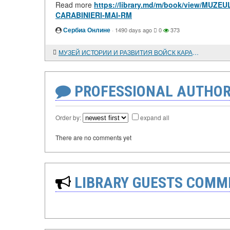
Read more
https://library.md/m/book/view/MUZ
CARABINIERI-MAI-RM
Сербиа Онлине
·
1490 days ago
0
373
МУЗЕЙ ИСТОРИИ И РАЗВИТИЯ ВОЙСК КАРАБИНЕРОВ РЕСПУБЛИКИ МОЛДОВА
PROFESSIONAL AUTHOR
Order by:
expand all
There are no comments yet
LIBRARY GUESTS COMM