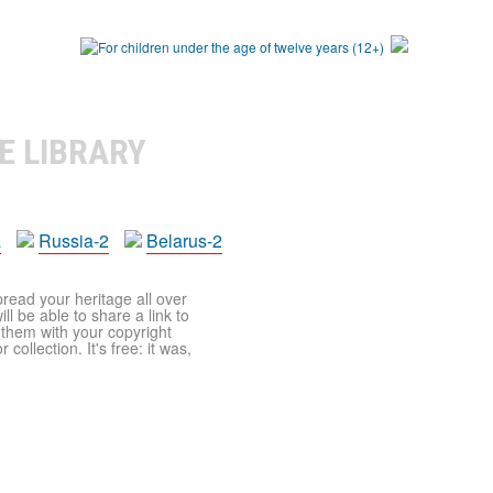
E LIBRARY
a
Russia-2
Belarus-2
pread your heritage all over
ll be able to share a link to
t them with your copyright
ollection. It's free: it was,