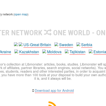
ry network (
open map
)
TER NETWORK
ONE WORLD - ON
US-Great Britain
Sweden
Serbia
kraine
Kazakhstan
Moldova
Tajikistan
Estoni
r's collection at Libmonster: articles, books, studies. Libmonster will s
 of affiliates, partner libraries, search engines, social networks). You wi
ues, students, readers and other interested parties, in order to acquain
 you have more than 100 tools at your disposal to build your own author c
it is, and it always will be.
Download app for Android