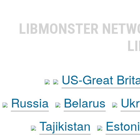
LIBMONSTER NET
L
US-Great Brit
Russia
Belarus
Ukr
Tajikistan
Eston