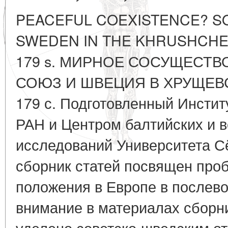
PEACEFUL COEXISTENCE? SO
SWEDEN IN THE KHRUSHCHEV E
179 s. МИРНОЕ СОСУЩЕСТ
СОЮЗ И ШВЕЦИЯ В ХРУЩЕВСК
179 с. Подготовленный Инсти
РАН и Центром балтийских и 
исследований Университета С
сборник статей посвящен про
положения в Европе в послев
внимание в материалах сборн
уделено советско-шведским о