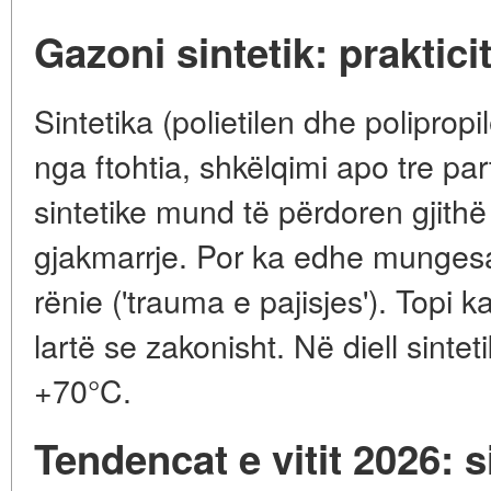
Gazoni sintetik: prakticit
Sintetika (polietilen dhe poliprop
nga ftohtia, shkëlqimi apo tre part
sintetike mund të përdoren gjithë
gjakmarrje. Por ka edhe mungesat: 
rënie ('trauma e pajisjes'). Topi
lartë se zakonisht. Në diell sinte
+70°C.
Tendencat e vitit 2026: s