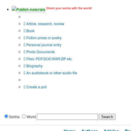
Share your works with the world!
Publish materials
Publication type?
Article, research, review
Book
Fiction prose or poetry
Personal journal entry
Photo Documents
Files: PDF\DOC\RAR\ZIP etc.
Biography
An audiobook or other audio file
Additional options:
Create a poll
Serbia
World