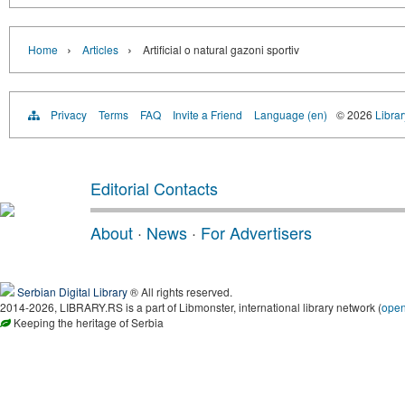
›
›
Home
Articles
Artificial o natural gazoni sportiv
Privacy
Terms
FAQ
Invite a Friend
Language (en)
© 2026
Librar
Editorial Contacts
About
·
News
·
For Advertisers
Serbian Digital Library
® All rights reserved.
2014-2026, LIBRARY.RS is a part of Libmonster, international library network (
ope
Keeping the heritage of Serbia