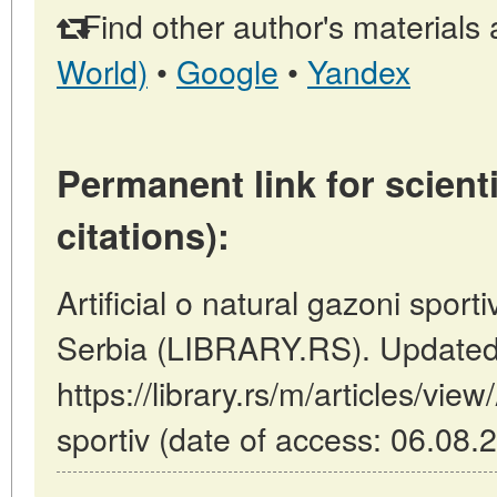
Find other author's materials 
World)
•
Google
•
Yandex
Permanent link for scienti
citations):
Artificial o natural gazoni sporti
Serbia (LIBRARY.RS). Updated
https://library.rs/m/articles/view
sportiv (date of access: 06.08.