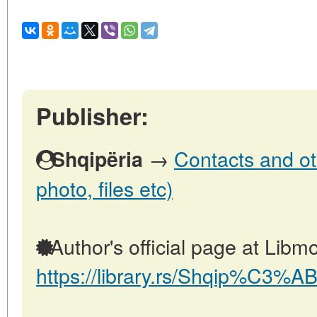
Publisher:
→
Contacts and oth
Shqipëria
photo, files etc)
Author's official page at Libmo
https://library.rs/Shqip%C3%AB