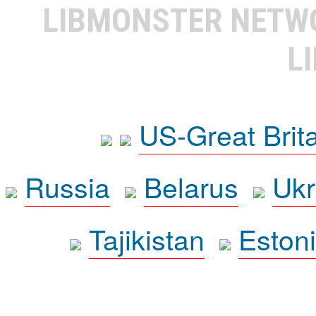
LIBMONSTER NET
L
US-Great Brit
Russia
Belarus
Ukr
Tajikistan
Eston