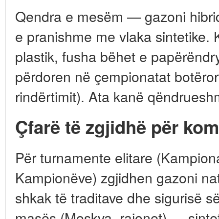
Qendra e mesëm — gazoni hibrid.
e pranishme me vlaka sintetike. K
plastik, fusha bëhet e papërënd
përdoren në çempionatat botëror
rindërtimit). Ata kanë qëndrueshm
Çfarë të zgjidhë për kom
Për turnamente elitare (Kampiona
Kampionëve) zgjidhen gazoni nat
shkak të traditave dhe sigurisë s
masës (Moskva, rajonet) — sinteti