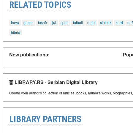
RELATED TOPICS
trava
gazon
fushë
fjut
sport
futboll
rugbi
sintetik
korri
err
hibrid
New publications:
Popu
LIBRARY.RS - Serbian Digital Library
Create your author's collection of articles, books, author's works, biographies
LIBRARY PARTNERS