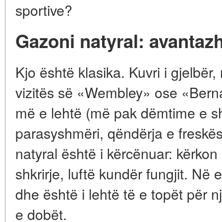
sportive?
Gazoni natyral: avantazh
Kjo është klasika. Kuvri i gjelbë
vizitës së «Wembley» ose «Berna
më e lehtë (më pak dëmtime e sht
parasyshmëri, qëndërja e freskës
natyral është i kërcënuar: kërkon u
shkrirje, luftë kundër fungjit. Në e
dhe është i lehtë të e topët për 
e dobët.