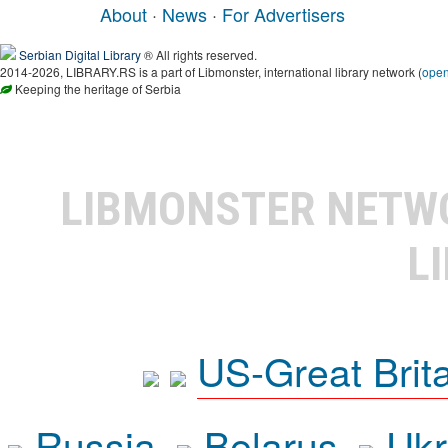
About
·
News
·
For Advertisers
Serbian Digital Library
® All rights reserved.
2014-2026, LIBRARY.RS is a part of Libmonster, international library network (
ope
Keeping the heritage of Serbia
LIBMONSTER NET
L
US-Great Brit
Russia
Belarus
Ukr