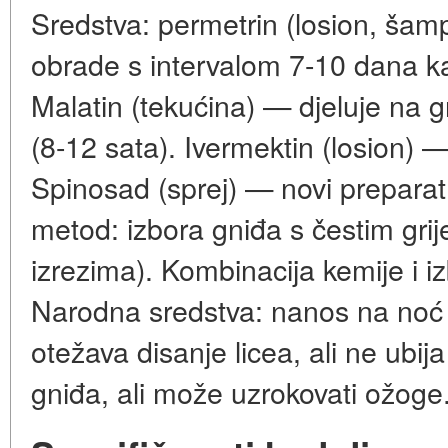
Sredstva: permetrin (losion, šam
obrade s intervalom 7-10 dana kak
Malatin (tekućina) — djeluje na g
(8-12 sata). Ivermektin (losion) —
Spinosad (sprej) — novi preparat, 
metod: izbora gniđa s čestim gri
izrezima). Kombinacija kemije i i
Narodna sredstva: nanos na noć 
otežava disanje licea, ali ne ubi
gniđa, ali može uzrokovati ožoge