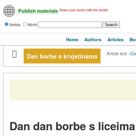
Share your works with the world!
Publish materials
Serbia
World
Home
Authors
Articles
Bo
Article text
·
Co
Dan borbe s krvjetinama
Dan dan borbe s liceima