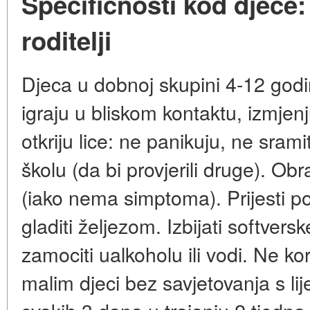
Specifičnosti kod djece: 
roditelji
Djeca u dobnoj skupini 4-12 godi
igraju u bliskom kontaktu, izmjen
otkriju lice: ne panikuju, ne sramiti 
školu (da bi provjerili druge). Obra
(iako nema simptoma). Prijesti pos
gladiti željezom. Izbijati softversk
zamociti ualkoholu ili vodi. Ne kor
malim djeci bez savjetovanja s li