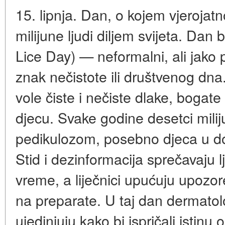
15. lipnja. Dan, o kojem vjerojatno 
milijune ljudi diljem svijeta. Dan
Lice Day) — neformalni, ali jako 
znak nečistote ili društvenog dna.
vole čiste i nečiste dlake, bogate
djecu. Svake godine desetci milij
pedikulozom, posebno djeca u do
Stid i dezinformacija sprečavaju 
vreme, a liječnici upućuju upozor
na preparate. U taj dan dermatoloz
ujedinjuju kako bi ispričali istinu o