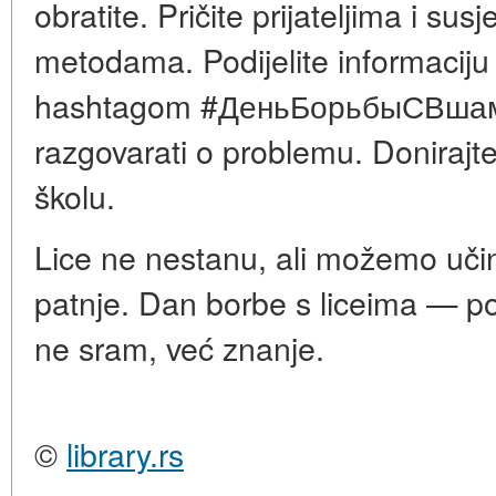
obratite. Pričite prijateljima i s
metodama. Podijelite informacij
hashtagom #ДеньБорьбыСВшами)
razgovarati o problemu. Donirajte 
školu.
Lice ne nestanu, ali možemo učini
patnje. Dan borbe s liceima — pod
ne sram, već znanje.
©
library.rs