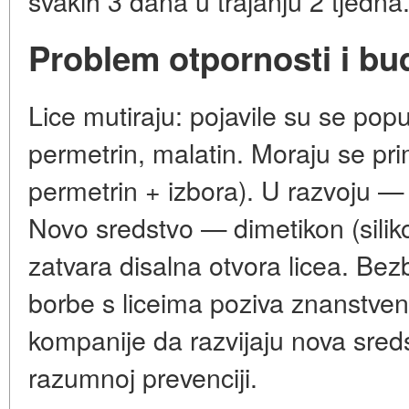
svakih 3 dana u trajanju 2 tjedna
Problem otpornosti i b
Lice mutiraju: pojavile su se pop
permetrin, malatin. Moraju se prim
permetrin + izbora). U razvoju — 
Novo sredstvo — dimetikon (silikon
zatvara disalna otvora licea. Bez
borbe s liceima poziva znanstven
kompanije da razvijaju nova sreds
razumnoj prevenciji.