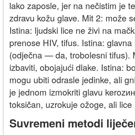
lako zaposle, jer na nečistim je te
zdravu kožu glave. Mit 2: može se 
Istina: ljudski lice ne živi na mač
prenose HIV, tifus. Istina: glavn
(odječna — da, trobolesni tifus).
izbaviti, obojajući dlake. Istina: b
mogu ubiti odrasle jedinke, ali gn
je jednom izmokriti glavu kerozино
toksičan, uzrokuje ožoge, ali lice 
Suvremeni metodi liječe