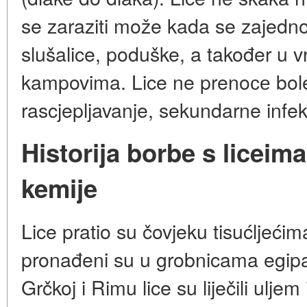
se zaraziti može kada se zajedno 
slušalice, poduške, a također u v
kampovima. Lice ne prenoсе boles
rascjepljavanje, sekundarne infek
Historija borbe s liceima
kemije
Lice pratio su čovjeku tisućljećim
pronađeni su u grobnicama egipa
Grčkoj i Rimu lice su liječili ulje