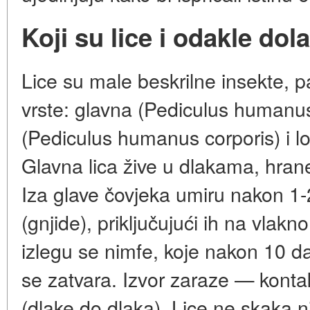
Koji su lice i odakle dol
Lice su male beskrilne insekte, pa
vrste: glavna (Pediculus humanus
(Pediculus humanus corporis) i lo
Glavna lica žive u dlakama, hrane
Iza glave čovjeka umiru nakon 1-
(gnjide), priključujući ih na vla
izlegu se nimfe, koje nakon 10 d
se zatvara. Izvor zaraze — kont
(dlake do dlaka). Lice ne skaka ni