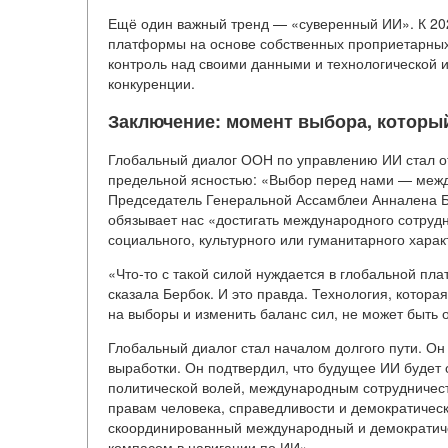
Ещё один важный тренд — «суверенный ИИ». К 202
платформы на основе собственных проприетарных 
контроль над своими данными и технологической 
конкуренции.
Заключение: момент выбора, которы
Глобальный диалог ООН по управлению ИИ стал о
предельной ясностью: «Выбор перед нами — межд
Председатель Генеральной Ассамблеи Анналена Бе
обязывает нас «достигать международного сотруд
социального, культурного или гуманитарного хара
«Что-то с такой силой нуждается в глобальной п
сказала Бербок. И это правда. Технология, котора
на выборы и изменить баланс сил, не может быть 
Глобальный диалог стал началом долгого пути. Он
выработки. Он подтвердил, что будущее ИИ будет 
политической волей, международным сотрудниче
правам человека, справедливости и демократичес
скоординированный международный и демократиче
компасом в навигации по ИИ».