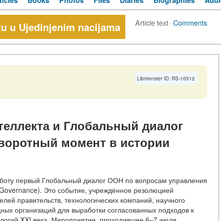
ticles
Books
Photos
Files
Diaries
Biographies
Audi
Article text
·
Comments
tu u Ujedinjenim nacijama
Libmonster ID: RS-10512
теллекта и Глобальный диалог
воротный момент в истории
аботу первый Глобальный диалог ООН по вопросам управления
I Governance). Это событие, учреждённое резолюцией
лей правительств, технологических компаний, научного
ных организаций для выработки согласованных подходов к
логий XXI века. Мероприятие, проходившее 6–7 июля,