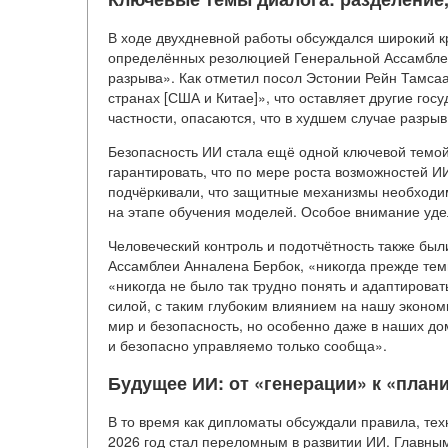
В ходе двухдневной работы обсуждался широкий к
определённых резолюцией Генеральной Ассамбле
разрыва». Как отметил посол Эстонии Рейн Тамсаа
странах [США и Китае]», что оставляет другие го
частности, опасаются, что в худшем случае разрыв
Безопасность ИИ стала ещё одной ключевой темой
гарантировать, что по мере роста возможностей И
подчёркивали, что защитные механизмы необходим
на этапе обучения моделей. Особое внимание удел
Человеческий контроль и подотчётность также был
Ассамблеи Анналена Бербок, «никогда прежде тем
«никогда не было так трудно понять и адаптироват
силой, с таким глубоким влиянием на нашу эконом
мир и безопасность, но особенно даже в наших д
и безопасно управляемо только сообща».
Будущее ИИ: от «генерации» к «пла
В то время как дипломаты обсуждали правила, те
2026 год стал переломным в развитии ИИ. Главны