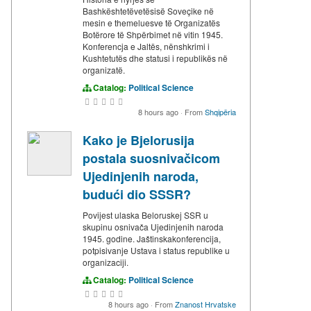
Bashkështetëvetësisë Soveçike në
mesin e themeluesve të Organizatës
Botërore të Shpërbimet në vitin 1945.
Konferencja e Jaltës, nënshkrimi i
Kushtetutës dhe statusi i republikës në
organizatë.
Catalog:
Political Science
8 hours ago
·
From
Shqipëria
Kako je Bjelorusija
postala suosnivačicom
Ujedinjenih naroda,
budući dio SSSR?
Povijest ulaska Beloruskej SSR u
skupinu osnivača Ujedinjenih naroda
1945. godine. Jaštinskakonferencija,
potpisivanje Ustava i status republike u
organizaciji.
Catalog:
Political Science
8 hours ago
·
From
Znanost Hrvatske