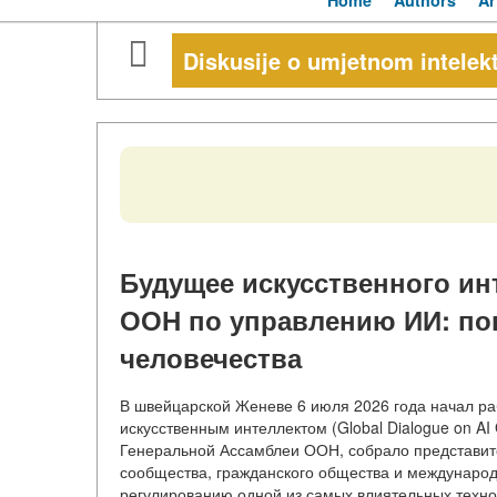
Home
Authors
Ar
Diskusije o umjetnom intelek
Будущее искусственного ин
ООН по управлению ИИ: по
человечества
В швейцарской Женеве 6 июля 2026 года начал р
искусственным интеллектом (Global Dialogue on A
Генеральной Ассамблеи ООН, собрало представите
сообщества, гражданского общества и международ
регулированию одной из самых влиятельных техно