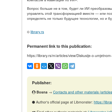
Вопрос больше не в том, будет ли ИИ преобразовы
управлять этой трансформацией вместе — или позв
определять не только будущее технологии, но и б
©
library.rs
Permanent link to this publication:
https://library.rs/m/articles/view/Diskusije-o-umjetno
Publisher:
Bosna
→
Contacts and other materials (articles,
Author's official page at Libmonster:
https://libr
Find other author's materials at:
Libmonster (all