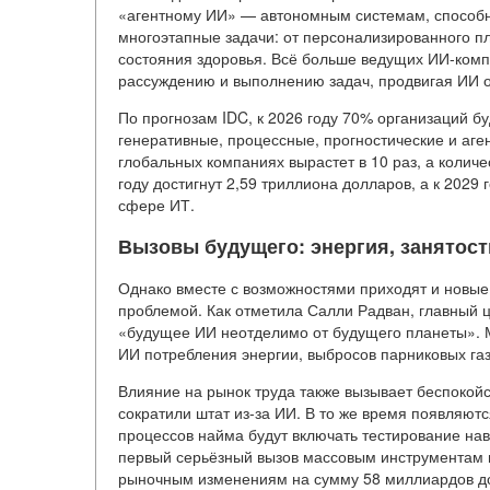
«агентному ИИ» — автономным системам, способн
многоэтапные задачи: от персонализированного п
состояния здоровья. Всё больше ведущих ИИ-ком
рассуждению и выполнению задач, продвигая ИИ о
По прогнозам IDC, к 2026 году 70% организаций 
генеративные, процессные, прогностические и аге
глобальных компаниях вырастет в 10 раз, а колич
году достигнут 2,59 триллиона долларов, а к 2029
сфере ИТ.
Вызовы будущего: энергия, занятост
Однако вместе с возможностями приходят и новые
проблемой. Как отметила Салли Радван, главный
«будущее ИИ неотделимо от будущего планеты». 
ИИ потребления энергии, выбросов парниковых газ
Влияние на рынок труда также вызывает беспокой
сократили штат из-за ИИ. В то же время появляют
процессов найма будут включать тестирование на
первый серьёзный вызов массовым инструментам пр
рыночным изменениям на сумму 58 миллиардов д