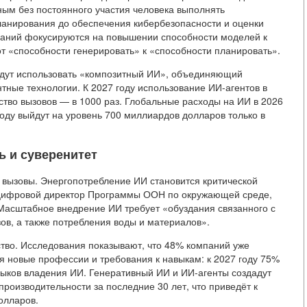
ым без постоянного участия человека выполнять
ланирования до обеспечения кибербезопасности и оценки
паний фокусируются на повышении способности моделей к
т «способности генерировать» к «способности планировать».
будут использовать «композитный ИИ», объединяющий
нтные технологии. К 2027 году использование ИИ-агентов в
ество вызовов — в 1000 раз. Глобальные расходы на ИИ в 2026
 году выйдут на уровень 700 миллиардов долларов только в
ь и суверенитет
 вызовы. Энергопотребление ИИ становится критической
 цифровой директор Программы ООН по окружающей среде,
Масштабное внедрение ИИ требует «обуздания связанного с
ов, а также потребления воды и материалов».
ство. Исследования показывают, что 48% компаний уже
ся новые профессии и требования к навыкам: к 2027 году 75%
выков владения ИИ. Генеративный ИИ и ИИ-агенты создадут
оизводительности за последние 30 лет, что приведёт к
олларов.