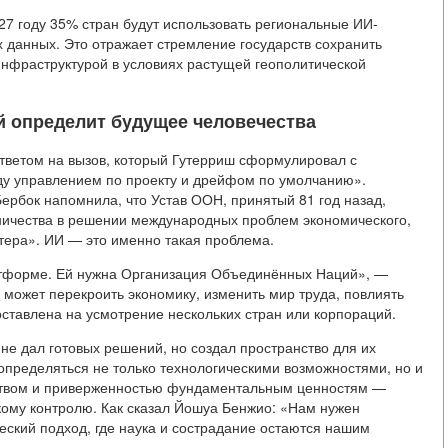
7 году 35% стран будут использовать региональные ИИ-
данных. Это отражает стремление государств сохранить
инфраструктурой в условиях растущей геополитической
й определит будущее человечества
тветом на вызов, который Гутерриш сформулировал с
у управлением по проекту и дрейфом по умолчанию».
рбок напомнила, что Устав ООН, принятый 81 год назад,
ничества в решении международных проблем экономического,
ктера». ИИ — это именно такая проблема.
латформе. Ей нужна Организация Объединённых Наций», —
я может перекроить экономику, изменить мир труда, повлиять
оставлена на усмотрение нескольких стран или корпораций.
 не дал готовых решений, но создал пространство для их
определяться не только технологическими возможностями, но и
ством и приверженностью фундаментальным ценностям —
кому контролю. Как сказал Йошуа Бенжио: «Нам нужен
ский подход, где наука и сострадание остаются нашим