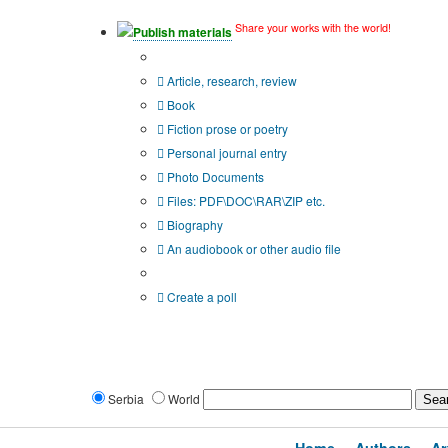
Share your works with the world!
Publish materials
Publication type?
Article, research, review
Book
Fiction prose or poetry
Personal journal entry
Photo Documents
Files: PDF\DOC\RAR\ZIP etc.
Biography
An audiobook or other audio file
Additional options:
Create a poll
Serbia
World