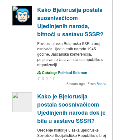
Kako Bjelorusija postala
suosnivačicom
Ujedinjenih naroda,
bitnoći u sastavu SSSR?
Povijest ulaska Belaruske SSR u broj
osnivača Ujedinjenih naroda 1945.
godine. Jašćanska konferencija,
potpisivanje Ustava i status republike u
organizaciji.
Catalog:
Political Science
8 hours ago
·
From
Bosna
Kako je Bjelorusija
postala soosnivačicom
Ujedinjenih naroda dok je
bila u sastavu SSSR?
Uređenje historije ulaska Bjeloruske
Sovjetske Socijalističke Republike u broj