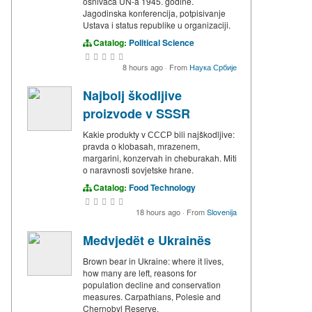
osnivača UN-a 1945. godine.
Jagodinska konferencija, potpisivanje
Ustava i status republike u organizaciji.
Catalog:
Political Science
8 hours ago
·
From
Наука Србије
Najbolj škodljive
proizvode v SSSR
Kakie produkty v СССР bili najškodljive:
pravda o klobasah, mrazenem,
margarini, konzervah in cheburakah. Miti
o naravnosti sovjetske hrane.
Catalog:
Food Technology
18 hours ago
·
From
Slovenija
Medvjedët e Ukrainës
Brown bear in Ukraine: where it lives,
how many are left, reasons for
population decline and conservation
measures. Carpathians, Polesie and
Chernobyl Reserve.