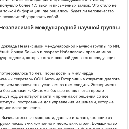
 получило более 1,5 тысячи письменных заявок. Это стало не
 точкой бифуркации, где решалось, будет ли человечество
 позволит ей управлять собой.
 Независимой международной научной группы
о доклада Независимой международной научной группы по ИИ,
чёный Йошуа Бенжио и лауреат Нобелевской премии мира
дупреждения, которые стали основой для всех последующих
потребовалось 15 лет, чтобы достичь миллиарда
еральный секретарь ООН Антониу Гутерриш на открытии диалога
ее, чем человечество успевает за ним следить. Эксперимент
 без согласия». Системы больше не являются просто
шут код, действуют в сети и принимают решения со всё
нституты, построенные для управления машинами, которые
е принимают решения.
 Вычислительные мощности, данные и талант, стоящие за
уках нескольких компаний и нескольких стран. Большинство
ели никакого голоса в решениях, которые будут формировать