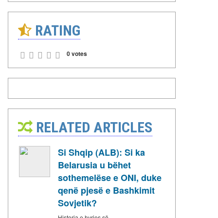
RATING
0 votes
RELATED ARTICLES
Si Shqip (ALB): Si ka
Belarusia u bëhet
sothemelëse e ONI, duke
qenë pjesë e Bashkimit
Sovjetik?
Historia e hyrjes së