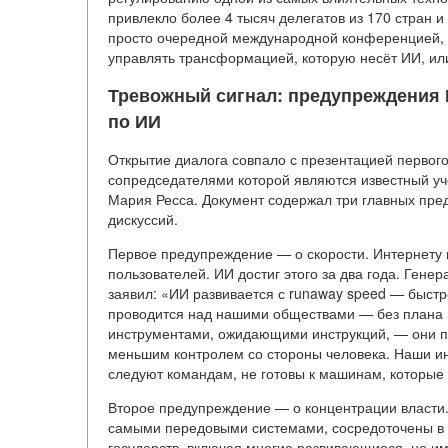
привлекло более 4 тысяч делегатов из 170 стран и
просто очередной международной конференцией, а
управлять трансформацией, которую несёт ИИ, или
Тревожный сигнал: предупреждения
по ИИ
Открытие диалога совпало с презентацией первог
сопредседателями которой являются известный у
Мария Ресса. Документ содержал три главных пре
дискуссий.
Первое предупреждение — о скорости. Интернету 
пользователей. ИИ достиг этого за два года. Ген
заявил: «ИИ развивается с runaway speed — быстр
проводится над нашими обществами — без плана и
инструментами, ожидающими инструкций, — они пи
меньшим контролем со стороны человека. Наши и
следуют командам, не готовы к машинам, которы
Второе предупреждение — о концентрации власти.
самыми передовыми системами, сосредоточены в р
государств, включая многие развивающиеся, не им