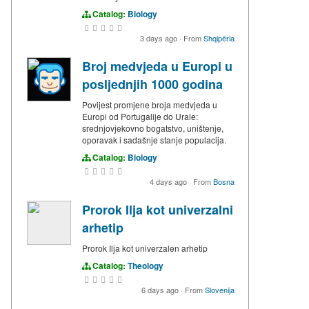
Catalog:
Biology
3 days ago
·
From
Shqipëria
Broj medvjeda u Europi u
posljednjih 1000 godina
Povijest promjene broja medvjeda u
Europi od Portugalije do Urale:
srednjovjekovno bogatstvo, uništenje,
oporavak i sadašnje stanje populacija.
Catalog:
Biology
4 days ago
·
From
Bosna
Prorok Ilja kot univerzalni
arhetip
Prorok Ilja kot univerzalen arhetip
Catalog:
Theology
6 days ago
·
From
Slovenija