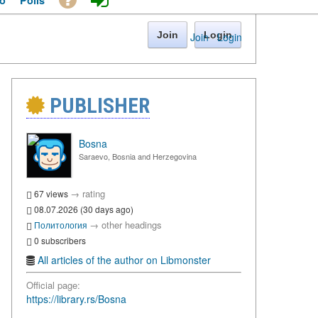
o
Polls
Join
Login
Join
·
Login
PUBLISHER
Bosna
Saraevo, Bosnia and Herzegovina
→
rating
67 views
08.07.2026 (30 days ago)
→
other headings
Политология
0 subscribers
All articles of the author on Libmonster
Official page:
https://library.rs/Bosna