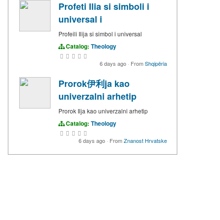
Profeti Ilia si simboli i
universal i
Profeili Ilija si simbol i universal
Catalog:
Theology
6 days ago
·
From
Shqipëria
Prorok伊利ja kao
univerzalni arhetip
Prorok Ilja kao univerzalni arhetip
Catalog:
Theology
6 days ago
·
From
Znanost Hrvatske