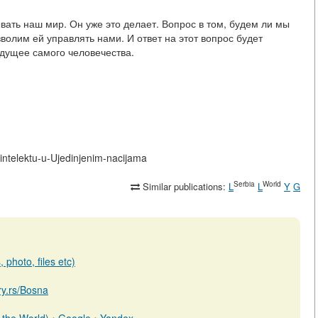
вать наш мир. Он уже это делает. Вопрос в том, будем ли мы
олим ей управлять нами. И ответ на этот вопрос будет
удущее самого человечества.
m-intelektu-u-Ujedinjenim-nacijama
Serbia
World
Similar publications:
L
L
Y
G
 photo, files etc)
ary.rs/Bosna
 the World)
•
Google
•
Yandex