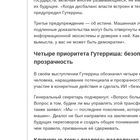
их будущее. «Когда дисбаланс власти встроен в т
предупредил Гутерриш.
Третье предупреждение — об истине. Машинная ло
подлинные доказательства могут быть отвергнуты
информационной экосистемы и доверие к ней. Как 
вымысла, у вас не может быть демократии».
Четыре приоритета Гутерриша: безоп
прозрачность
В своём выступлении Гутерриш обозначил четыре 
человека, наращивание потенциала и прозрачност
участие в конкретные действия и сделать ИИ «безо
Генеральный секретарь подчеркнул: «Вопрос больш
Вопрос в том, будем ли мы управлять этой транс
также заявил: «Мы — последнее поколение, котор
машин». Диалог не был направлен на заключение 
будущих переговоров и создать общее понимание т
чем правила, призванные её сдерживать.
Ключевые темы диалога: разделение,