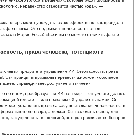
ехнологию, неравенство становится частью кода», —
жь теперь может убеждать так же эффективно, как правда, а
 как фальшивка. Это подрывает целостность нашей
сказала Мария Ресса: «Если вы не можете отличить факт от
асность, права человека, потенциал и
ключевых приоритета управления ИИ: безопасность, права
ьr. Эти принципы призваны перевести широкое глобальное
паснее, справедливее, доступнее и этичнее».
е не в том, преобразует ли ИИ наш мир — он уже это делает.
формацией вместе — или позволим ей управлять нами». Он
ое может установить правила сосуществования человечества и
формального договора, а должен был заложить основу для
ого, как управлять технологией, которая развивается быстрее,
 безопасность и человеческий контроль