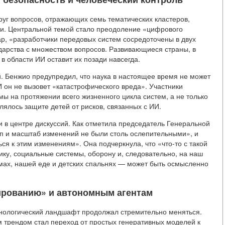
руг вопросов, отражающих семь тематических кластеров,
и. Центральной темой стало преодоление «цифрового
р, «разработчики передовых систем сосредоточены в двух
сударства с множеством вопросов. Развивающиеся страны, в
 в области ИИ оставит их позади навсегда.
. Бенжио предупредил, что наука в настоящее время не может
И он не вызовет «катастрофического вреда». Участники
ы на протяжении всего жизненного цикла систем, а не только
ялось защите детей от рисков, связанных с ИИ.
и в центре дискуссий. Как отметила председатель Генеральной
п и масштаб изменений не были столь ослепительными», и
ься к этим изменениям». Она подчеркнула, что «что-то с такой
ику, социальные системы, оборону и, следовательно, на наш
омах, нашей еде и детских спальнях — может быть осмысленно
нированию» и автономным агентам
хнологический ландшафт продолжал стремительно меняться.
м трендом стал переход от простых генеративных моделей к