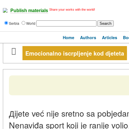
Share your works with the world!
Publish materials
Serbia
World
Home
Authors
Articles
Bo
Emocionalno iscrpljenje kod djeteta
Дijete već nije sretno sa pobjedam
Nenaviđa sport koji je ranije voli