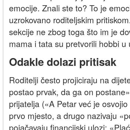
emocije. Znali ste to? To je emoci
uzrokovano roditeljskim pritiskom
sekcije ne zbog toga što im je do
mama i tata su pretvorili hobbi u 
Odakle dolazi pritisak
Roditelji često projiciraju na dij
postao prvak, da ga on postane»
prijatelja («A Petar već je osvoji
prvo mjesto, a drugo nazivaju «
pojačavaju financijski ulozi: «Pl