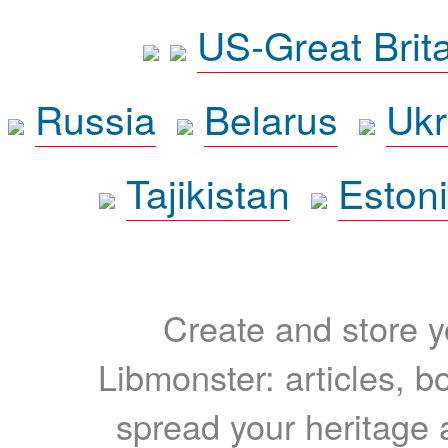
US-Great Brit
Russia
Belarus
Ukr
Tajikistan
Eston
Create and store yo
Libmonster: articles, b
spread your heritage a