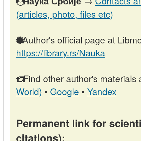
→
Contacts an
Наука Србије
(articles, photo, files etc)
Author's official page at Libmo
https://library.rs/Nauka
Find other author's materials 
World)
•
Google
•
Yandex
Permanent link for scienti
citations):