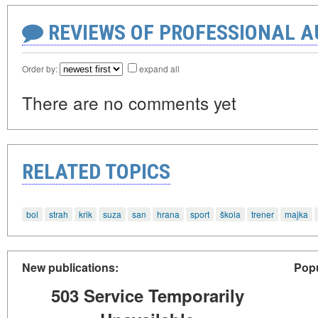
REVIEWS OF PROFESSIONAL 
Order by:
expand all
There are no comments yet
RELATED TOPICS
bol
strah
krik
suza
san
hrana
sport
škola
trener
majka
New publications:
Popu
503 Service Temporarily