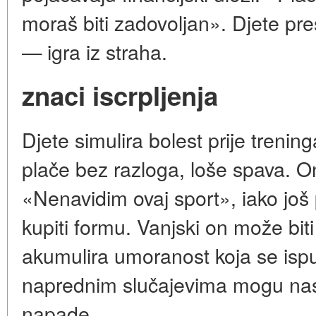
moraš biti zadovoljan». Djete pres
— igra iz straha.
znaci iscrpljenja
Djete simulira bolest prije trenin
plače bez razloga, loše spava. O
«Nenavidim ovaj sport», iako još p
kupiti formu. Vanjski on može biti
akumulira umoranost koja se ispušt
naprednim slučajevima mogu nasta
napade.