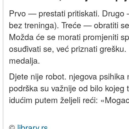
Prvo — prestati pritiskati. Drugo
bez treninga). Treće — obratiti s
Možda će se morati promjeniti spo
osuđivati se, već priznati grešku.
medalja.
Djete nije robot. njegova psihika n
podrška su važnije od bilo kojeg 
idućim putem željeli reći: «Mogao 
©
library.rs