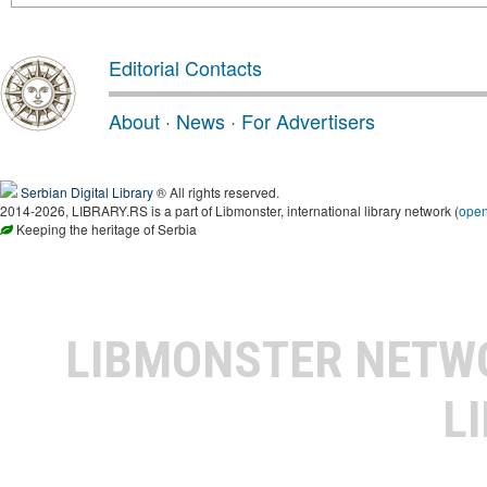
Editorial Contacts
About
·
News
·
For Advertisers
Serbian Digital Library
® All rights reserved.
2014-2026, LIBRARY.RS is a part of Libmonster, international library network (
ope
Keeping the heritage of Serbia
LIBMONSTER NET
L