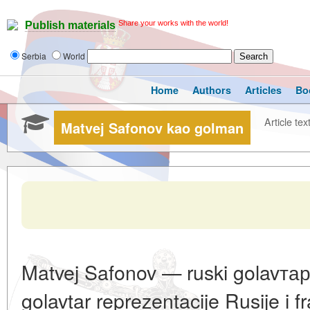
Share your works with the world!
Publish materials
Serbia
World
Home
Authors
Articles
Bo
Article tex
Matvej Safonov kao golman
Matvej Safonov — ruski golavтар,
golavtar reprezentacije Rusije i 