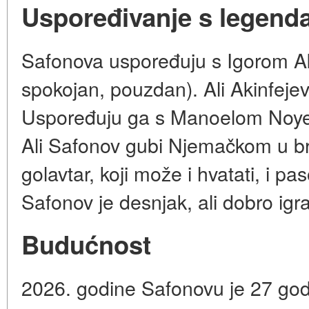
Uspoređivanje s legen
Safonova uspoređuju s Igorom Aki
spokojan, pouzdan). Ali Akinfejev
Uspoređuju ga s Manoelom Noyer
Ali Safonov gubi Njemačkom u brz
golavtar, koji može i hvatati, i pa
Safonov je desnjak, ali dobro igr
Budućnost
2026. godine Safonovu je 27 god