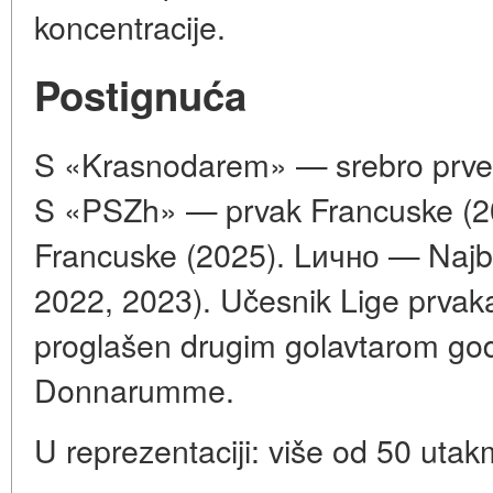
koncentracije.
Postignuća
S «Krasnodarem» — srebro prven
S «PSZh» — prvak Francuske (20
Francuske (2025). Lично — Najbol
2022, 2023). Učesnik Lige prvak
proglašen drugim golavtarom go
Donnarumme.
U reprezentaciji: više od 50 utak