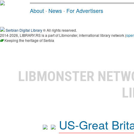
About
·
News
·
For Advertisers
Serbian Digital Library
® All rights reserved.
2014-2026, LIBRARY.RS is a part of Libmonster, international library network (
ope
Keeping the heritage of Serbia
LIBMONSTER NET
L
US-Great Brit