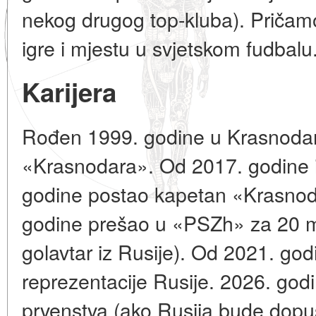
nekog drugog top-kluba). Pričamo o
igre i mjestu u svjetskom fudbalu
Karijera
Rođen 1999. godine u Krasnodar
«Krasnodara». Od 2017. godine i
godine postao kapetan «Krasnoda
godine prešao u «PSZh» za 20 mil
golavtar iz Rusije). Od 2021. god
reprezentacije Rusije. 2026. god
prvenstva (ako Rusija bude dopu