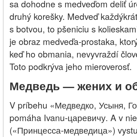
sa dohodne s medveďom deliť úro
druhý korešky. Medveď každýkrát 
s botvou, to pšeniciu s kolieskami
je obraz medveďa-prostaka, ktorý j
keď ho obmania, nevyvraždí člo
Toto podkrýva jeho mieroverosť.
Медведь — жених и о
V príbehu «Медведко, Усыня, 
pomáha Ivanu-царевичу. A v niek
(«Принцесса-медведица») vystu