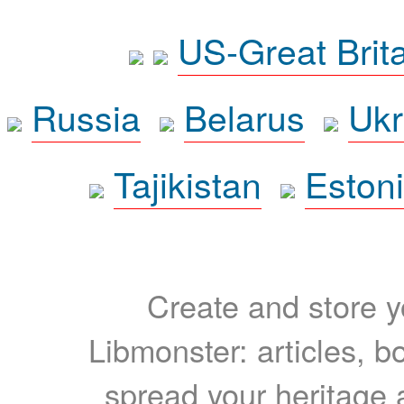
US-Great Brit
Russia
Belarus
Ukr
Tajikistan
Eston
Create and store yo
Libmonster: articles, b
spread your heritage a