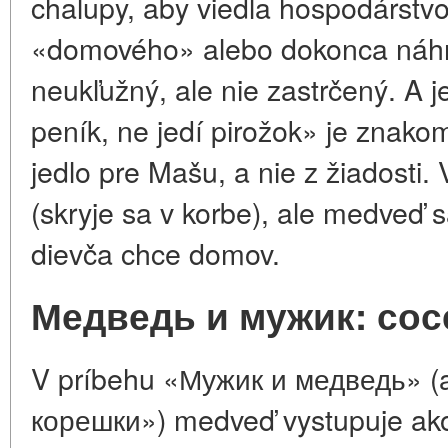
chalupy, aby viedla hospodárstvo
«domového» alebo dokonca náhr
neukľužný, ale nie zastrčený. A 
peník, ne jedí pirožok» je znako
jedlo pre Mašu, a nie z žiadosti
(skryje sa v korbe), ale medveď 
dievča chce domov.
Медведь и мужик: сос
V príbehu «Мужик и медведь» (
корешки») medveď vystupuje ako