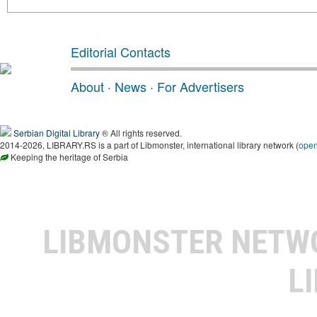
Editorial Contacts
About
·
News
·
For Advertisers
Serbian Digital Library
® All rights reserved.
2014-2026, LIBRARY.RS is a part of Libmonster, international library network (
ope
Keeping the heritage of Serbia
LIBMONSTER NET
L