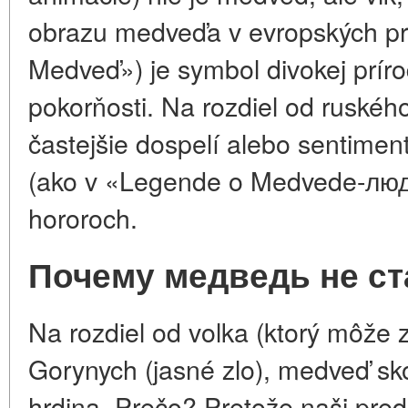
obrazu medveďa v evropských pr
Medveď») je symbol divokej prírod
pokorňosti. Na rozdiel od ruské
častejšie dospelí alebo sentimen
(ako v «Legende o Medvede-людо
hororoch.
Почему медведь не с
Na rozdiel od volka (ktorý môže 
Gorynych (jasné zlo), medveď sko
hrdina. Prečo? Pretože naši pred