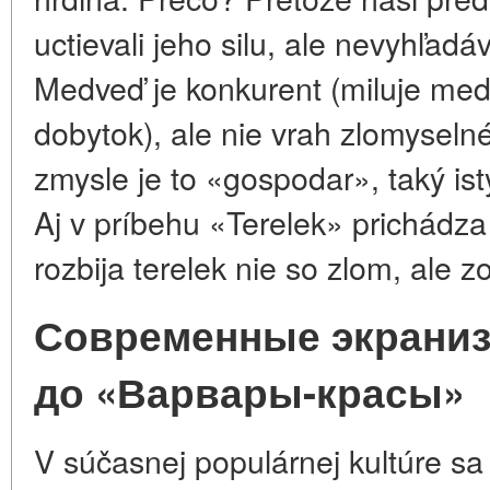
uctievali jeho silu, ale nevyhľadá
Medveď je konkurent (miluje med
dobytok), ale nie vrah zlomysel
zmysle je to «gospodar», taký ist
Aj v príbehu «Terelek» prichádza
rozbija terelek nie so zlom, ale z
Современные экраниз
до «Варвары-красы»
V súčasnej populárnej kultúre s