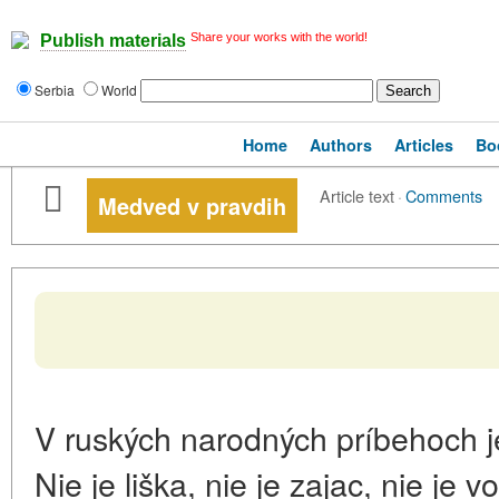
Share your works with the world!
Publish materials
Serbia
World
Home
Authors
Articles
Bo
Article text
·
Comments
Medved v pravdih
V ruských narodných príbehoch j
Nie je liška, nie je zajac, nie je v