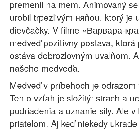
premenil na mem. Animovaný se
urobil trpezlivým няňou, ktorý je
dievčačky. V filme «Варвара-кра
medveď pozitívny postava, ktorá
ostáva dobrozlovným uvalňom. A 
našeho medveďa.
Medveď v príbehoch je odrazom v
Tento vzťah je složitý: strach a u
podriadenia a uznanie sily. Ale 
priateľom. Aj keď niekedy ukrad