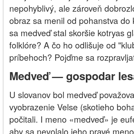
nepohyblivý, ale zároveň dobrozl
obraz sa menil od pohanstva do
sa medveď stal skoršie kotryas g
folklóre? A čo ho odlišuje od "kl
príbehoch? Pojďme sa rozpravljat
Medveď — gospodar les
U slovanov bol medveď považovan
vyobrazenie Velse (skotieho boha)
počitali. I meno «medveď» je eu
aby sa nevolalo jeho pravé meno