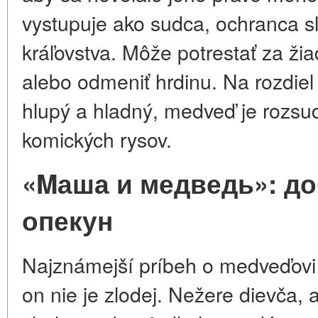
vystupuje ako sudca, ochranca s
kráľovstva. Môže potrestať za žia
alebo odmeniť hrdinu. Na rozdiel 
hlupý a hladný, medveď je rozsudz
komických rysov.
«Mаша и медведь»: до
опекун
Najznámejší príbeh o medveďov
on nie je zlodej. Nežere dievča, 