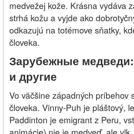
medvežej kože. Krásna vydáva 
strhá kožu a vyjde ako dobrotyčn
odkazujú na totémove sňatky, k
človeka.
Зарубежные медведи:
и другие
Vo väčšine západných príbehov 
človeka. Vinny-Puh je pláštový, l
Paddinton je emigrant z Peru, vs
animácie) nie je medveď, ale vlk,